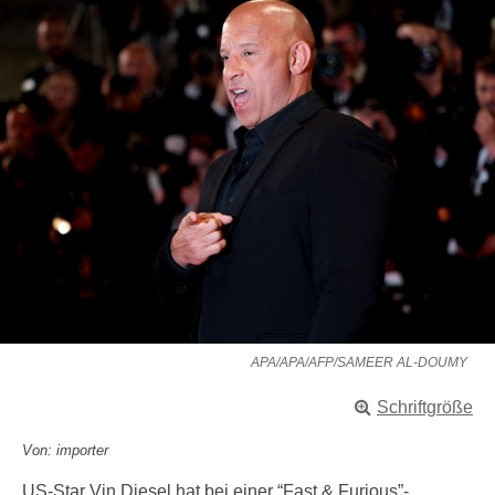
APA/APA/AFP/SAMEER AL-DOUMY
Schriftgröße
Von: importer
US-Star Vin Diesel hat bei einer “Fast & Furious”-