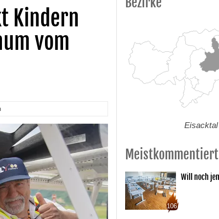
Bezirke
kt Kindern
raum vom
n
Eisacktal
Meistkommentiert
Will noch je
106