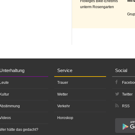
Flowiges Bike-Erlebnis
unterm Rosengarten
Grup
Unterhaltung
Service
Social
Leute
Trauer
Facebo
Kultur
Wetter
Twitter
Abstimmung
Verkehr
RSS
Videos
Horoskop
Wer hätte das gedacht?