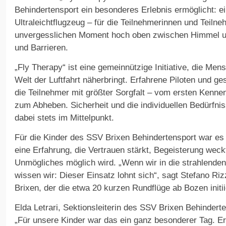
Behindertensport ein besonderes Erlebnis ermöglicht: e
Ultraleichtflugzeug – für die Teilnehmerinnen und Teiln
unvergesslichen Moment hoch oben zwischen Himmel u
und Barrieren.
„Fly Therapy“ ist eine gemeinnützige Initiative, die Me
Welt der Luftfahrt näherbringt. Erfahrene Piloten und ges
die Teilnehmer mit größter Sorgfalt – vom ersten Kenne
zum Abheben. Sicherheit und die individuellen Bedürfni
dabei stets im Mittelpunkt.
Für die Kinder des SSV Brixen Behindertensport war es 
eine Erfahrung, die Vertrauen stärkt, Begeisterung weck
Unmögliches möglich wird. „Wenn wir in die strahlenden
wissen wir: Dieser Einsatz lohnt sich“, sagt Stefano Ri
Brixen, der die etwa 20 kurzen Rundflüge ab Bozen initiie
Elda Letrari, Sektionsleiterin des SSV Brixen Behinderten
„Für unsere Kinder war das ein ganz besonderer Tag. Er