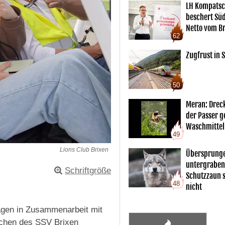
LH Kompatsc
beschert Sü
Netto vom Br
62
Zugfrust in S
50
Meran: Drec
der Passer 
Waschmittel
49
Lions Club Brixen
Übersprunge
untergraben
Schriftgröße
Schutzzaun s
48
nicht
Tagen in Zusammenarbeit mit
ichen des SSV Brixen