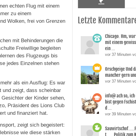
inen echten Flug mit einem
ehmer zu einem
Letzte Kommentar
nd Wolken, frei von Grenzen
Chicago. Hm, war
nschen mit Behinderungen die
mit einem gewiss
chulte Freiwillige begleiten
ein ...
vor 37 Minuten v
nlernen des Flugzeugs bis
sse jedes Einzelnen stehen
Orschgeige Und d
mancher gern und 
vor 37 Minuten v
mehr als ein Ausflug: Es war
t und zeigt, dass scheinbar
info@ ach so, ic
 Gesichter der Kinder sehen,
bist gegen Fschi
zzo, Präsident des Lions Club
d ...
rt und finanziert hat.
vor 39 Minuten 
sport, zeigt sich begeistert:
Sauwirtschof....
lebnisse wie diese stärken
t......Politik zum 