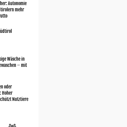
her: Autonomie
dtirolern mehr
utto
üdtirol
kige Wäsche in
gewaschen – mit
n oder
: Hoher
chützt Nutztiere