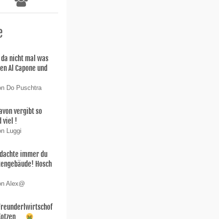
e
 da nicht mal was
en Al Capone und
on Do Puschtra
avon vergibt so
viel !
on Luggi
h dachte immer du
stengebäude! Hosch
von Alex@
.Freunderlwirtschof
Kotzen.....