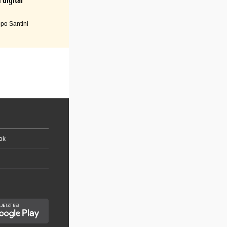
po Santini
ok