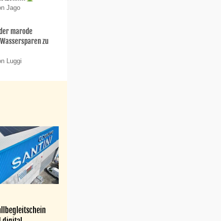
on Jago
 der marode
 Wassersparen zu
on Luggi
llbegleitschein
 digital