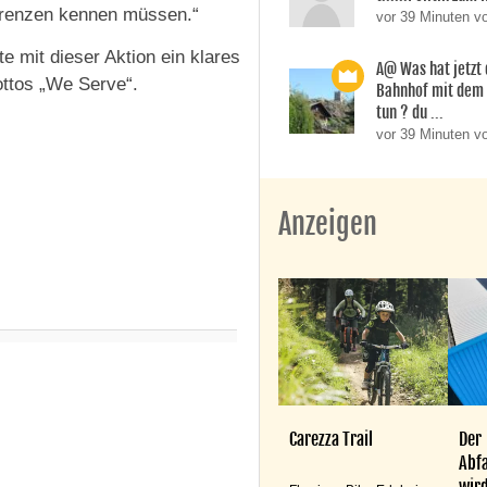
 Grenzen kennen müssen.“
vor 39 Minuten v
te mit dieser Aktion ein klares
A@ Was hat jetzt
ottos „We Serve“.
Bahnhof mit dem
tun ? du ...
vor 39 Minuten v
Anzeigen
Carezza Trail
Der
Abfa
wird