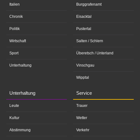
Italien
Burggrafenamt
Chronik
Eisacktal
Politik
Pustertal
Wirtschaft
Salten / Schlern
Sport
Überetsch / Unterland
Unterhaltung
Vinschgau
Wipptal
Unterhaltung
Service
Leute
Trauer
Kultur
Wetter
Abstimmung
Verkehr