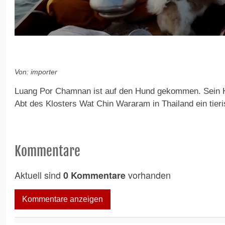
0
s
e
c
o
Von: importer
n
d
Luang Por Chamnan ist auf den Hund gekommen. Sein H
s
o
Abt des Klosters Wat Chin Wararam in Thailand ein tier
f
2
m
i
n
Kommentare
u
t
e
Aktuell sind
vorhanden
0 Kommentare
s
,
1
Kommentare anzeigen
1
s
e
c