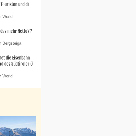
 Touristen und di
n World
t das mehr Netto??
n Bergsteiga
net die Eisenbahn
ad des Südtiroler Ö
n World