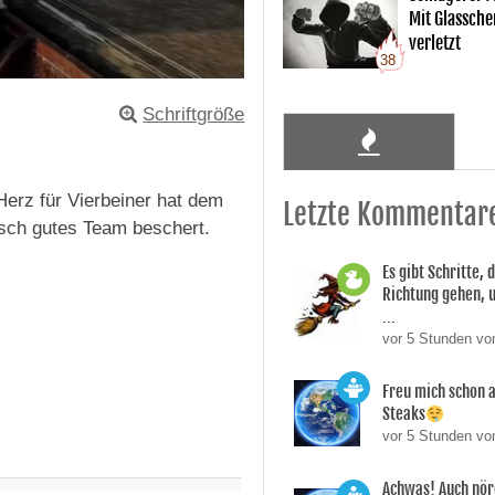
Mit Glassche
verletzt
38
Schriftgröße
erz für Vierbeiner hat dem
Letzte Kommentar
isch gutes Team beschert.
Es gibt Schritte, d
Richtung gehen, 
...
vor 5 Stunden vo
Freu mich schon a
Steaks
vor 5 Stunden vo
Achwas! Auch nör