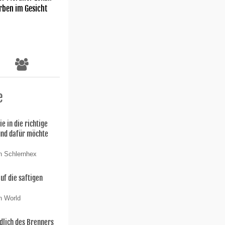
rben im Gesicht
e
ie in die richtige
und dafür möchte
n Schlernhex
uf die saftigen
n World
dlich des Brenners