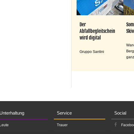
Der
Som
Abfallbegleitschein
Skiw
wird digital
Wand
Berg
Gruppo Santini
ganz
Unterhaltung
Service
Social
Leute
Trauer
Facebo