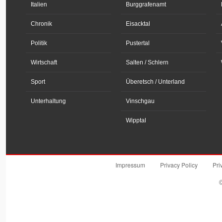
Italien
Burggrafenamt
Chronik
Eisacktal
Politik
Pustertal
Wirtschaft
Salten / Schlern
Sport
Überetsch / Unterland
Unterhaltung
Vinschgau
Wipptal
Impressum
Privacy Policy
Pri