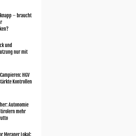
 knapp – braucht
hr
ken?
ick und
utzung nur mit
 Campieren: HGV
tärkte Kontrollen
her: Autonomie
dtirolern mehr
utto
or Meraner Lokal: