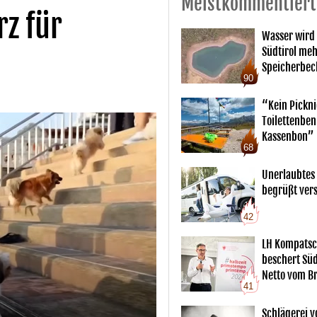
Meistkommentiert
rz für
Wasser wird
Südtirol me
Speicherbec
90
“Kein Pickn
Toilettenben
Kassenbon”
68
Unerlaubtes
begrüßt vers
42
LH Kompatsc
beschert Sü
Netto vom Br
41
Schlägerei v