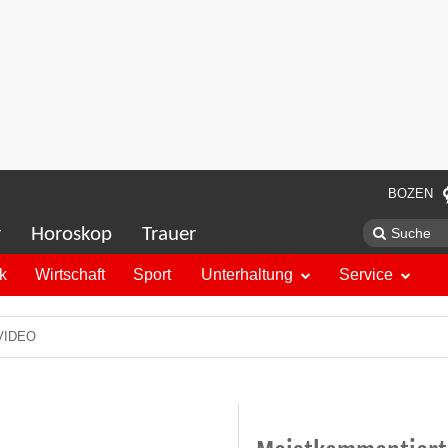
BOZEN
r
Horoskop
Trauer
ik
Wirtschaft
Sport
Unterhaltung
Service
 VIDEO