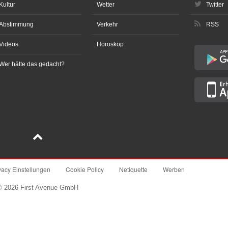
Kultur
Wetter
Twitter
Abstimmung
Verkehr
RSS
Videos
Horoskop
Wer hätte das gedacht?
vacy Einstellungen
Cookie Policy
Netiquette
Werben
© 2026 First Avenue GmbH