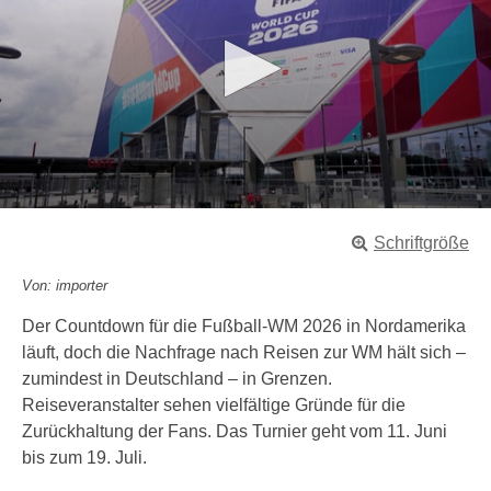
0
s
Schriftgröße
e
c
o
Von: importer
n
d
Der Countdown für die Fußball-WM 2026 in Nordamerika
s
läuft, doch die Nachfrage nach Reisen zur WM hält sich –
o
f
zumindest in Deutschland – in Grenzen.
1
Reiseveranstalter sehen vielfältige Gründe für die
m
i
Zurückhaltung der Fans. Das Turnier geht vom 11. Juni
n
bis zum 19. Juli.
u
t