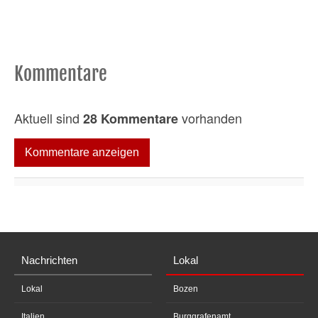
e
,
5
0
s
e
Kommentare
c
o
n
d
Aktuell sind
vorhanden
28 Kommentare
s
Kommentare anzeigen
Nachrichten
Lokal
Lokal
Bozen
Italien
Burggrafenamt