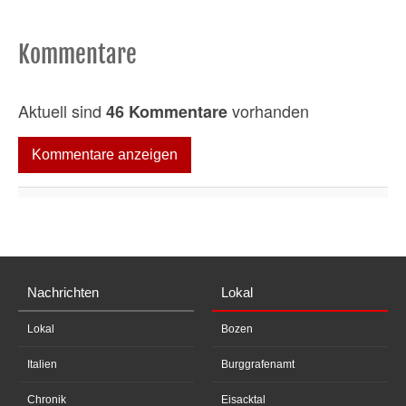
,
8
s
e
Kommentare
c
o
n
d
Aktuell sind
vorhanden
46 Kommentare
s
Kommentare anzeigen
Nachrichten
Lokal
Lokal
Bozen
Italien
Burggrafenamt
Chronik
Eisacktal