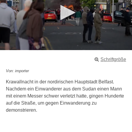
0
s
Schriftgröße
e
c
o
Von: importer
n
d
Krawallnacht in der nordirischen Hauptstadt Belfast.
s
Nachdem ein Einwanderer aus dem Sudan einen Mann
o
f
mit einem Messer schwer verletzt hatte, gingen Hunderte
1
auf die Straße, um gegen Einwanderung zu
m
i
demonstrieren.
n
u
t
e