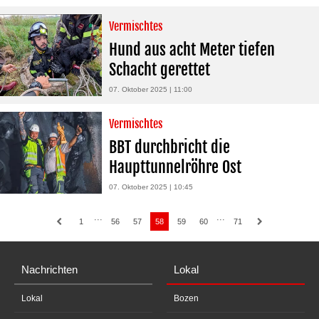
Vermischtes
Hund aus acht Meter tiefen
Schacht gerettet
07. Oktober 2025 | 11:00
Vermischtes
BBT durchbricht die
Haupttunnelröhre Ost
07. Oktober 2025 | 10:45
···
···
1
56
57
58
59
60
71
Nachrichten
Lokal
Lokal
Bozen