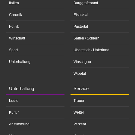
Italien
Burggrafenamt
Chronik
Eisacktal
Politik
Pustertal
Wirtschaft
Salten / Schlern
Sport
Überetsch / Unterland
Unterhaltung
Vinschgau
Wipptal
Unterhaltung
Service
Leute
Trauer
Kultur
Wetter
Abstimmung
Verkehr