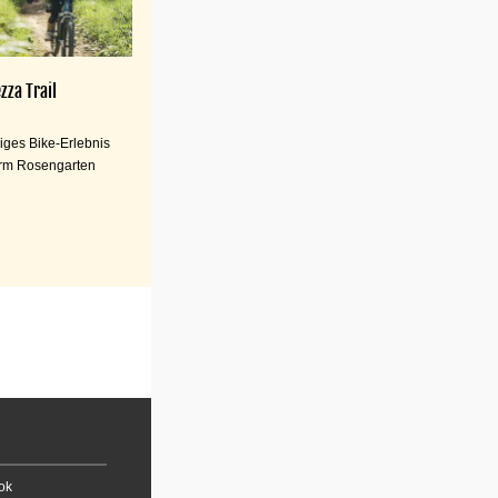
zza Trail
iges Bike-Erlebnis
rm Rosengarten
ok