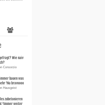
e
gefragt? Wie naiv
ich?
on Consorzio
immer bauen was
mehr !Na bravoooo
on Hausgeist
lles zubetonieren
ht !Immer weiter