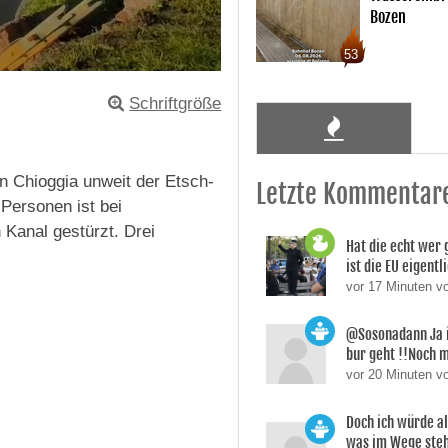
Bozen
53
Schriftgröße
n Chioggia unweit der Etsch-
Letzte Kommentar
Personen ist bei
Kanal gestürzt. Drei
Hat die echt wer 
ist die EU eigentl
vor 17 Minuten v
@Sosonadann Ja 
bur geht !!Noch 
vor 20 Minuten v
Doch ich würde a
was im Wege ste