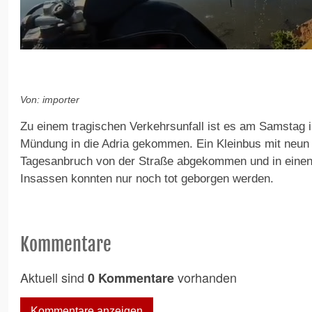
0
s
e
c
o
Von: importer
n
d
Zu einem tragischen Verkehrsunfall ist es am Samstag i
s
o
Mündung in die Adria gekommen. Ein Kleinbus mit neun 
f
Tagesanbruch von der Straße abgekommen und in einen 
1
m
Insassen konnten nur noch tot geborgen werden.
i
n
u
t
e
Kommentare
,
1
s
Aktuell sind
vorhanden
0 Kommentare
e
c
o
n
Kommentare anzeigen