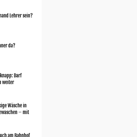
mand Lehrer sein?
nner da?
knapp: Darf
h weiter
kige Wäsche in
gewaschen – mit
uch am Bahnhof