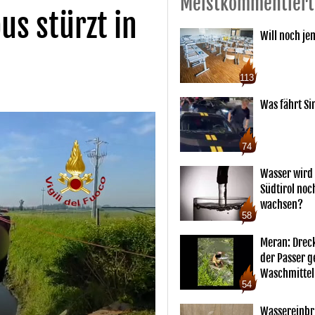
Meistkommentiert
us stürzt in
Will noch je
113
Was fährt Si
74
Wasser wird 
Südtirol noc
wachsen?
58
Meran: Drec
der Passer 
Waschmittel
54
Wassereinbr