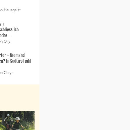
on Hausgeist
wir
chliesslich
che ...
on Olly
rter - Niemand
n? In Südtirol zähl
on Chrys