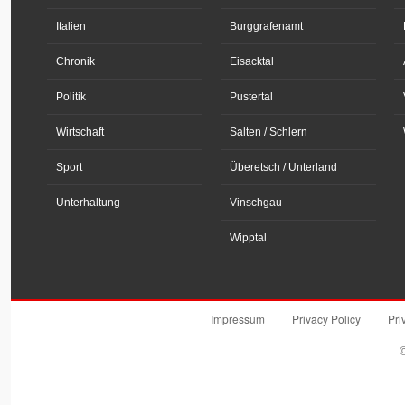
Italien
Burggrafenamt
Chronik
Eisacktal
Politik
Pustertal
Wirtschaft
Salten / Schlern
Sport
Überetsch / Unterland
Unterhaltung
Vinschgau
Wipptal
Impressum
Privacy Policy
Pri