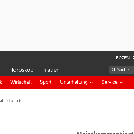
BOZEN
r
Horoskop
Trauer
ik
Wirtschaft
Sport
Unterhaltung
Service
al – drei Tote