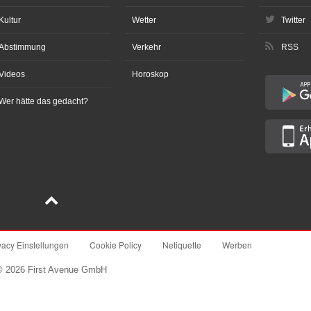
Kultur
Wetter
Twitter
Abstimmung
Verkehr
RSS
Videos
Horoskop
Wer hätte das gedacht?
vacy Einstellungen
Cookie Policy
Netiquette
Werben
© 2026 First Avenue GmbH