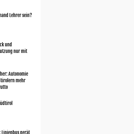
mand Lehrer sein?
ick und
utzung nur mit
her: Autonomie
dtirolern mehr
utto
üdtirol
: Linienbus gerät