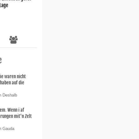
 Lage
e
ie waren nicht
 haben auf die
n Deshalb
lem. Wenn i af
rungen mit'n Zelt
on Gauda