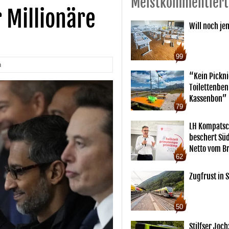
Meistkommentiert
 Millionäre
Will noch je
99
n
“Kein Pickn
Toilettenben
Kassenbon”
79
LH Kompatsc
beschert Sü
Netto vom Br
62
Zugfrust in S
50
Stilfser Joch