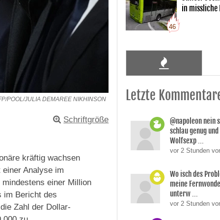
in missliche
46
Letzte Kommentar
FP/POOL/JULIA DEMAREE NIKHINSON
Schriftgröße
@napoleon nein s
schlau genug und
Wolfsexp ...
vor 2 Stunden vo
onäre kräftig wachsen
t einer Analyse im
Wo isch des Prob
mindestens einer Million
meine Fernwonde
unterw ...
s im Bericht des
vor 2 Stunden v
ie Zahl der Dollar-
0.000 zu.