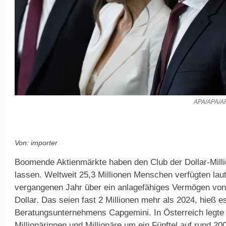
APA/APA/A
Von: importer
Boomende Aktienmärkte haben den Club der Dollar-Milli
lassen. Weltweit 25,3 Millionen Menschen verfügten lau
vergangenen Jahr über ein anlagefähiges Vermögen von 
Dollar. Das seien fast 2 Millionen mehr als 2024, hieß e
Beratungsunternehmens Capgemini. In Österreich legte d
Millionärinnen und Millionäre um ein Fünftel auf rund 20