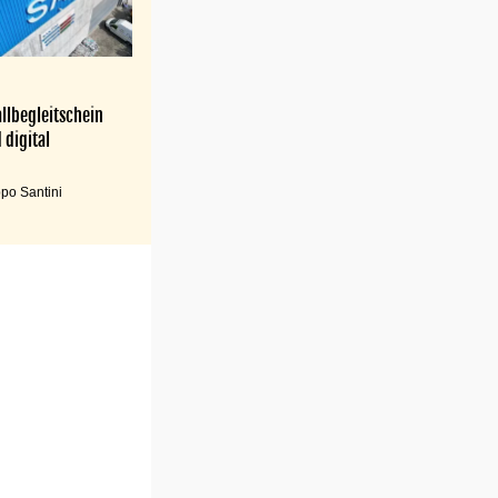
llbegleitschein
 digital
po Santini