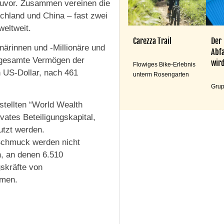
 zuvor. Zusammen vereinen die
schland und China – fast zwei
weltweit.
Carezza Trail
Der
onärinnen und -Millionäre und
Abfa
 gesamte Vermögen der
wird
Flowiges Bike-Erlebnis
n US-Dollar, nach 461
unterm Rosengarten
Grup
rstellten “World Wealth
vates Beteiligungskapital,
utzt werden.
Schmuck werden nicht
n, an denen 6.510
skräfte von
hmen.