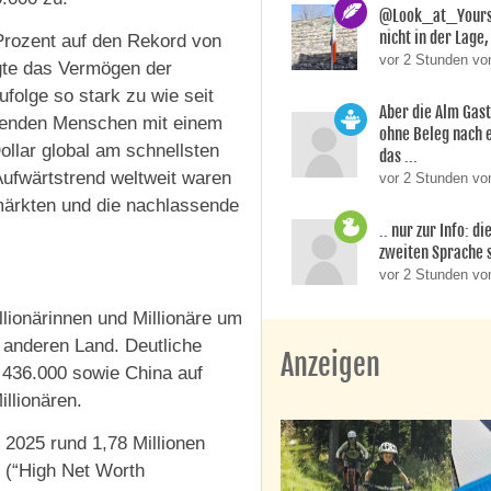
@Look_at_Yoursel
nicht in der Lage, 
Prozent auf den Rekord von
vor 2 Stunden vo
egte das Vermögen der
folge so stark zu wie seit
Aber die Alm Gas
ögenden Menschen mit einem
ohne Beleg nach 
llar global am schnellsten
das ...
Aufwärtstrend weltweit waren
vor 2 Stunden von
märkten und die nachlassende
.. nur zur Info: d
zweiten Sprache si
vor 2 Stunden v
illionärinnen und Millionäre um
m anderen Land. Deutliche
Anzeigen
436.000 sowie China auf
illionären.
 2025 rund 1,78 Millionen
 (“High Net Worth