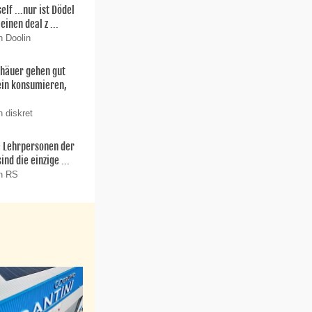
f ...nur ist Dödel
einen deal z ...
n Doolin
thäuer gehen gut
ein konsumieren,
 diskret
ie Lehrpersonen der
nd die einzige ...
on RS