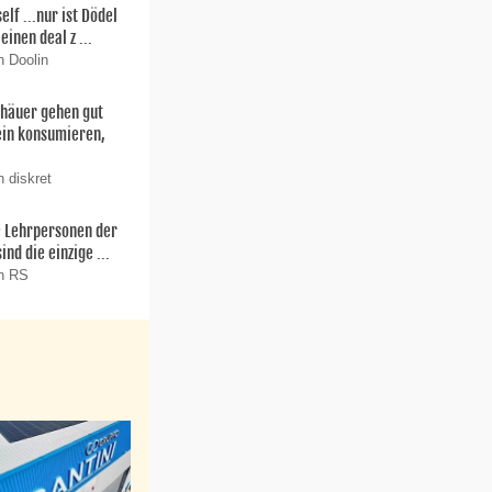
f ...nur ist Dödel
einen deal z ...
n Doolin
thäuer gehen gut
ein konsumieren,
 diskret
ie Lehrpersonen der
nd die einzige ...
on RS