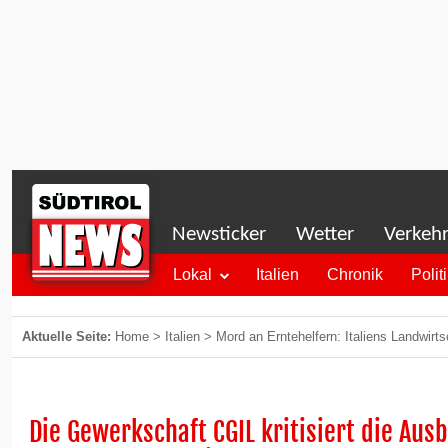
Newsticker
Wetter
Verkeh
Lokal
Italien
Chronik
Polit
Aktuelle Seite:
Home
>
Italien
>
Mord an Erntehelfern: Italiens Landwirts
Die Gewerkschaft CGIL kritisiert die Aus