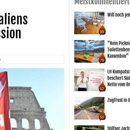
Meistkommentiert
aliens
Will noch je
ssion
99
“Kein Pickn
Toilettenben
Kassenbon”
n
79
LH Kompatsc
beschert Sü
Netto vom Br
62
Zugfrust in S
50
Stilfser Joch