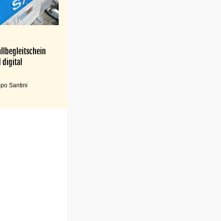
llbegleitschein
 digital
po Santini