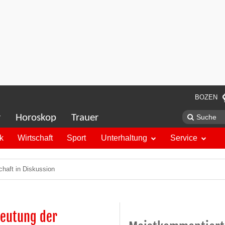
BOZEN
r
Horoskop
Trauer
ik
Wirtschaft
Sport
Unterhaltung
Service
chaft in Diskussion
beutung der