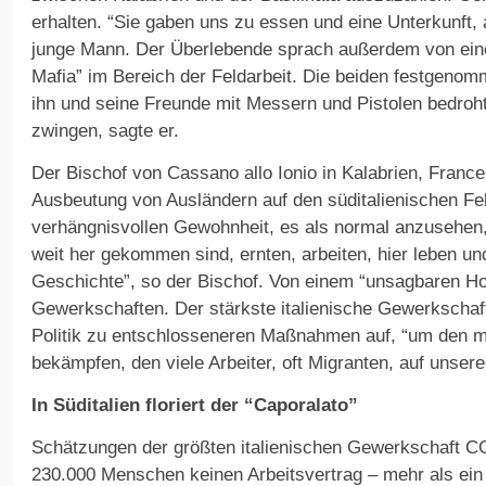
erhalten. “Sie gaben uns zu essen und eine Unterkunft, 
junge Mann. Der Überlebende sprach außerdem von eine
Mafia” im Bereich der Feldarbeit. Die beiden festgeno
ihn und seine Freunde mit Messern und Pistolen bedroht
zwingen, sagte er.
Der Bischof von Cassano allo Ionio in Kalabrien, Frances
Ausbeutung von Ausländern auf den süditalienischen Fel
verhängnisvollen Gewohnheit, es als normal anzusehen
weit her gekommen sind, ernten, arbeiten, hier leben u
Geschichte”, so der Bischof. Von einem “unsagbaren Ho
Gewerkschaften. Der stärkste italienische Gewerkschaf
Politik zu entschlosseneren Maßnahmen auf, “um den 
bekämpfen, den viele Arbeiter, oft Migranten, auf unsere
In Süditalien floriert der “Caporalato”
Schätzungen der größten italienischen Gewerkschaft CG
230.000 Menschen keinen Arbeitsvertrag – mehr als ein 