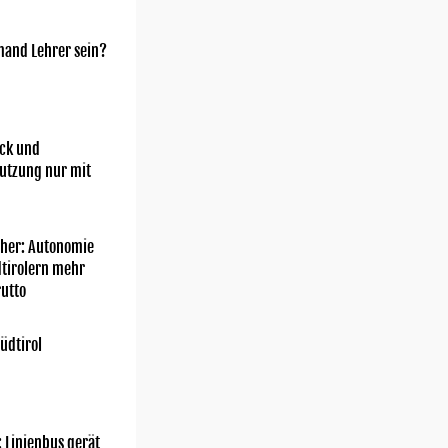
mand Lehrer sein?
ick und
utzung nur mit
her: Autonomie
dtirolern mehr
utto
üdtirol
: Linienbus gerät