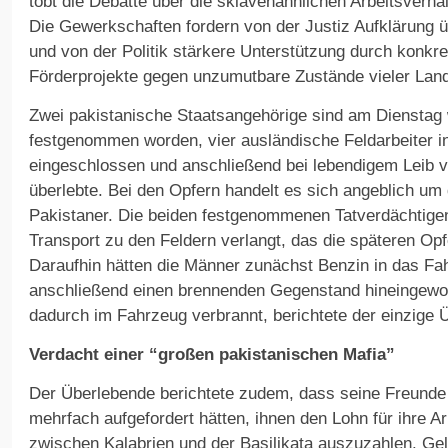
tobt die Debatte über die sklavenähnlichen Arbeitsverhä
Die Gewerkschaften fordern von der Justiz Aufklärung 
und von der Politik stärkere Unterstützung durch konk
Förderprojekte gegen unzumutbare Zustände vieler Land
Zwei pakistanische Staatsangehörige sind am Dienstag
festgenommen worden, vier ausländische Feldarbeiter i
eingeschlossen und anschließend bei lebendigem Leib 
überlebte. Bei den Opfern handelt es sich angeblich um
Pakistaner. Die beiden festgenommenen Tatverdächtigen
Transport zu den Feldern verlangt, das die späteren Opfe
Daraufhin hätten die Männer zunächst Benzin in das Fa
anschließend einen brennenden Gegenstand hineingeworf
dadurch im Fahrzeug verbrannt, berichtete der einzige 
Verdacht einer “großen pakistanischen Mafia”
Der Überlebende berichtete zudem, dass seine Freunde 
mehrfach aufgefordert hätten, ihnen den Lohn für ihre Ar
zwischen Kalabrien und der Basilikata auszuzahlen. Gel