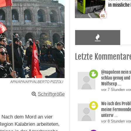
in missliche
46
Letzte Kommentar
@napoleon nein s
schlau genug und
APA/APA/AFP/ALBERTO PIZZOLI
Wolfsexp ...
vor 7 Stunden vo
Schriftgröße
Wo isch des Prob
meine Fernwonde
unterw ...
k. Nach dem Mord an vier
vor 8 Stunden v
Region Kalabrien arbeiteten,