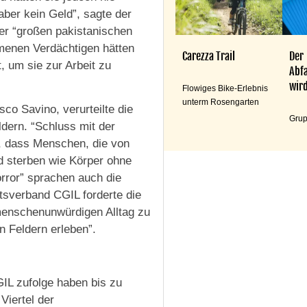
aber kein Geld”, sagte der
r “großen pakistanischen
mmenen Verdächtigen hätten
Carezza Trail
Der
, um sie zur Arbeit zu
Abfa
wird
Flowiges Bike-Erlebnis
unterm Rosengarten
co Savino, verurteilte die
Grup
dern. “Schluss mit der
, dass Menschen, die von
nd sterben wie Körper ohne
rror” sprachen auch die
tsverband CGIL forderte die
menschenunwürdigen Alltag zu
n Feldern erleben”.
IL zufolge haben bis zu
Viertel der