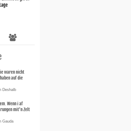
 Lage
e
ie waren nicht
 haben auf die
n Deshalb
lem. Wenn i af
rungen mit'n Zelt
on Gauda