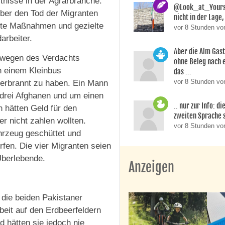
ltnisse in der Agrarbranche.
@Look_at_Yoursel
über den Tod der Migranten
nicht in der Lage, 
rete Maßnahmen und gezielte
vor 8 Stunden vo
arbeiter.
Aber die Alm Gas
 wegen des Verdachts
ohne Beleg nach 
n einem Kleinbus
das ...
vor 8 Stunden von
verbrannt zu haben. Ein Mann
 drei Afghanen und um einen
.. nur zur Info: d
 hätten Geld für den
zweiten Sprache si
r nicht zahlen wollten.
vor 8 Stunden v
hrzeug geschüttet und
en. Die vier Migranten seien
Überlebende.
Anzeigen
die beiden Pakistaner
beit auf den Erdbeerfeldern
d hätten sie jedoch nie