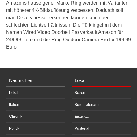
Amazons hauseigener Marke Ring werden mit Varianten
mit höherer 4K-Bildauflösung verbessert. Dadurch soll
man Details besser erkennen können, auch bei
schlechten Lichtverhältnissen. Die Türklingel mit dem
Namen Wired Video Doorbell Pro verkauft Amazon für
249,99 Euro und die Ring Outdoor Camera Pro für 199,99
Euro.
Nachrichten
Lokal
Lokal
Bozen
Italien
Burggrafenamt
Chronik
Eisacktal
Politik
Pustertal