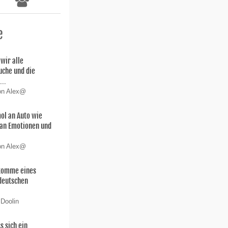
e
wir alle
uche und die
...
von Alex@
ol an Auto wie
 san Emotionen und
von Alex@
hkomme eines
deutschen
 Doolin
s sich ein