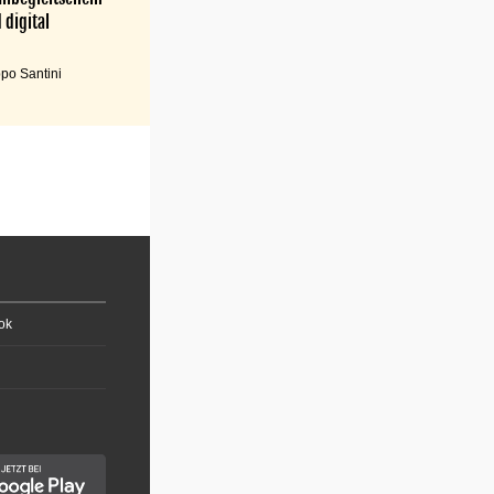
 digital
po Santini
ok