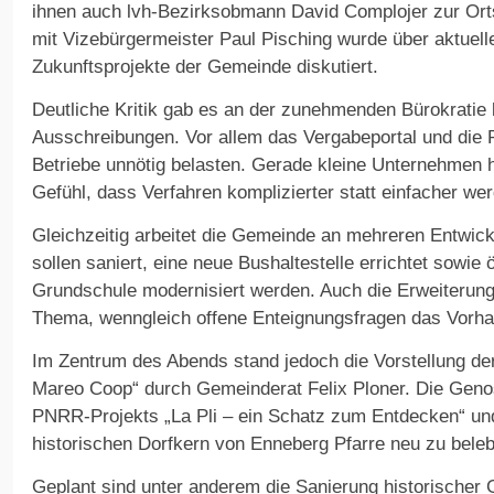
ihnen auch lvh-Bezirksobmann David Complojer zur O
mit Vizebürgermeister Paul Pisching wurde über aktuel
Zukunftsprojekte der Gemeinde diskutiert.
Deutliche Kritik gab es an der zunehmenden Bürokratie b
Ausschreibungen. Vor allem das Vergabeportal und die R
Betriebe unnötig belasten. Gerade kleine Unternehmen 
Gefühl, dass Verfahren komplizierter statt einfacher we
Gleichzeitig arbeitet die Gemeinde an mehreren Entwic
sollen saniert, eine neue Bushaltestelle errichtet sowie
Grundschule modernisiert werden. Auch die Erweiterun
Thema, wenngleich offene Enteignungsfragen das Vorha
Im Zentrum des Abends stand jedoch die Vorstellung de
Mareo Coop“ durch Gemeinderat Felix Ploner. Die Genos
PNRR-Projekts „La Pli – ein Schatz zum Entdecken“ und 
historischen Dorfkern von Enneberg Pfarre neu zu bele
Geplant sind unter anderem die Sanierung historischer