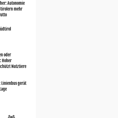
her: Autonomie
dtirolern mehr
utto
üdtirol
n oder
: Hoher
chützt Nutztiere
: Linienbus gerät
 Lage