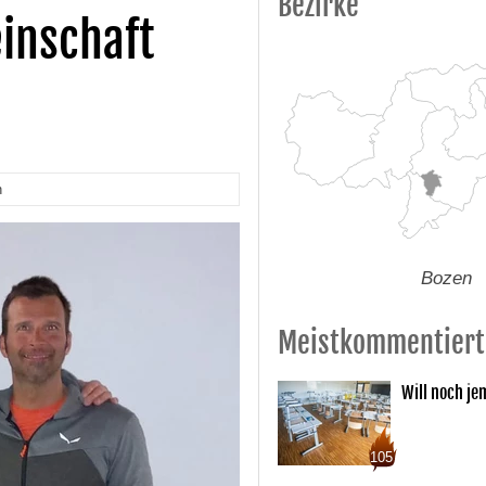
Bezirke
inschaft
n
Bozen
Meistkommentiert
Will noch je
105