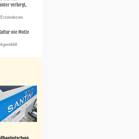
nter verbirgt,
n Erzwodezwo
 Kultur wie Motte
 Agent668
llbegleitschein