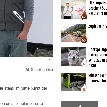
LH Kompatsc
beschert Sü
Netto vom Br
62
Zugfrust in S
50
Übersprunge
untergraben
Schutzzaun s
lvh
47
nicht
Schriftgröße
Stilfser Joch
in missliche
e stand im Mittelpunkt der
46
en und Teilnehmer, unter