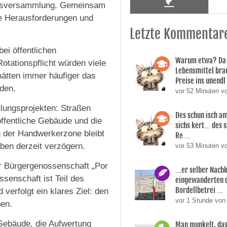
rtsversammlung. Gemeinsam
le Herausforderungen und
Letzte Kommentar
ei öffentlichen
Warum etwa? Da 
otationspflicht würden viele
Lebensmittel bra
hätten immer häufiger das
Preise ins unendl 
rden.
vor 52 Minuten 
klungsprojekten: Straßen
Des schun isch am
 öffentliche Gebäude und die
sichs kert... des
g der Handwerkerzone bleibt
Re ...
ben derzeit verzögern.
vor 53 Minuten 
r Bürgergenossenschaft „Por
...er selber Nac
senschaft ist Teil des
eingewanderten 
Bordellbetrei ...
verfolgt ein klares Ziel: den
vor 1 Stunde von
ben.
 Gebäude, die Aufwertung
Man munkelt, das