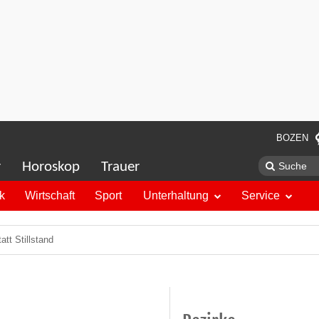
BOZEN
r
Horoskop
Trauer
ik
Wirtschaft
Sport
Unterhaltung
Service
tt Stillstand