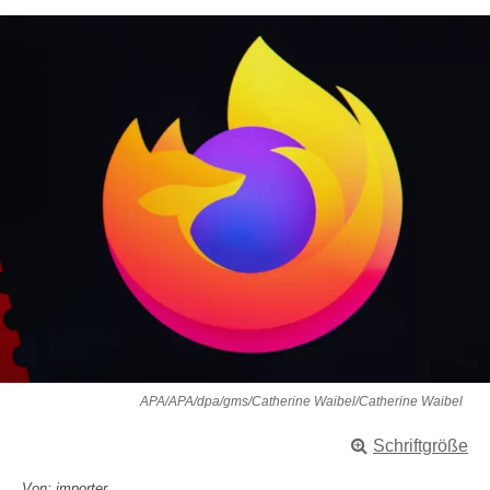
APA/APA/dpa/gms/Catherine Waibel/Catherine Waibel
Schriftgröße
Von: importer