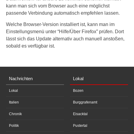
kann man sich vom Browser auch eine möglichst
passende Verbindung automatisch empfehlen lassen.
Welche Browser-Version installiert ist, kann man im
Einstellungsmenü unter “Hilfe/Über Firefox” prüfen. Dort
lässt sich das Update alternativ auch manuell anstoßen,
sobald es verfügbar ist.
Nachrichten
Lokal
Lokal
Bozen
Italien
Burggrafenamt
Chronik
Eisacktal
Politik
Pustertal