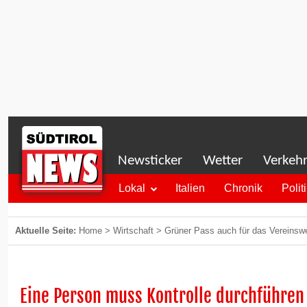
Newsticker
Wetter
Verkeh
Lokal
Italien
Chronik
Polit
Aktuelle Seite:
Home
>
Wirtschaft
>
Grüner Pass auch für das Vereinswe
Eine Person muss Kontrolle durchführen