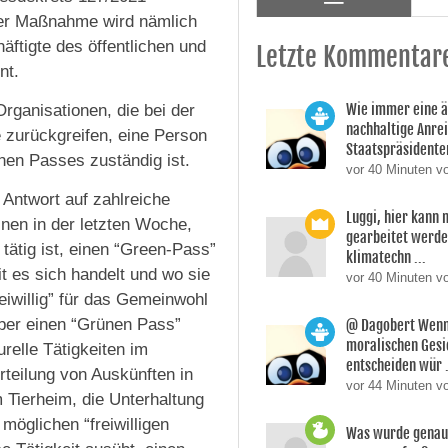
er Maßnahme wird nämlich
äftigte des öffentlichen und
Letzte Kommentar
nt.
Wie immer eine 
ganisationen, die bei der
nachhaltige Anre
ge zurückgreifen, eine Person
Staatspräsidente
nen Passes zuständig ist.
vor 40 Minuten v
s Antwort auf zahlreiche
Luggi, hier kann
inen in der letzten Woche,
gearbeitet werden
tätig ist, einen “Green-Pass”
klimatechn ...
 es sich handelt und wo sie
vor 40 Minuten vo
reiwillig” für das Gemeinwohl
über einen “Grünen Pass”
@ Dagobert Wenn
moralischen Gesi
relle Tätigkeiten im
entscheiden wür .
rteilung von Auskünften in
vor 44 Minuten v
m Tierheim, die Unterhaltung
möglichen “freiwilligen
Was wurde genau 