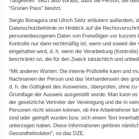
Tätigkeiten” setzt also voraus, dass die Person, die die
“Grünen Pass” besitzt.
Sergio Bonagura und Ulrich Seitz erläutern außerdem, da
Datenschutzbehörde im Hinblick auf die Rechtsvorschri
personenbezogenen Daten von Freiwilligen vor kurzem kl
Kontrolle nur dann rechtmäßig ist, wenn und soweit der
eingehalten wird, d. h. wenn die Verarbeitung (Kontrolle
beschränkt ist, die für den Zweck tatsächlich und unbedi
“Mit anderen Worten: Die interne Prüfstelle kann und m
Nachnamen der Person und das Vorhandensein des gr
d. h. die Gültigkeit des Ausweises, überprüfen, ohne zu
Grundlage der Ausweis ausgestellt wurde. Man kann es
der gesetzliche Vertreter der Vereinigung und die in s
Personen nicht wissen können, ob ihre Arbeitnehmer bzw.
sind oder geimpft wurden bzw. sich einem Test innerhal
unterzogen haben. Diese Informationen gehören nämlic
Gesundheitsdaten”, so das DZE.