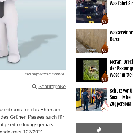
Was fährt Si
89
Wassereinbr
Bozen
60
Meran: Drec
der Passer 
Waschmittel
Pixabay/Wilfried Pohnke
54
Schriftgröße
Schutz vor Ü
Security begl
Zugpersonal
20
gszentrums für das Ehrenamt
ng des Grünen Passes auch für
 Tätigkeit ordnungsgemäß
zesdekrets 127/2021