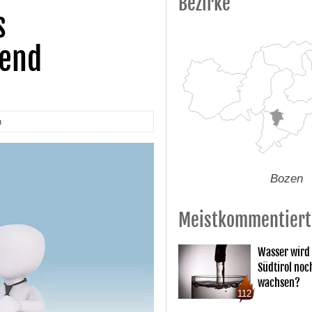
Bezirke
s
tend
n
Bozen
Meistkommentiert
Wasser wird 
Südtirol noc
wachsen?
112