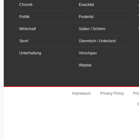
Chronik
Eisacktal
Politik
Pustertal
Wirtschaft
Salten / Schlern
Sport
Überetsch / Unterland
Unterhaltung
Vinschgau
Wipptal
Impressum
Privacy Policy
Pri