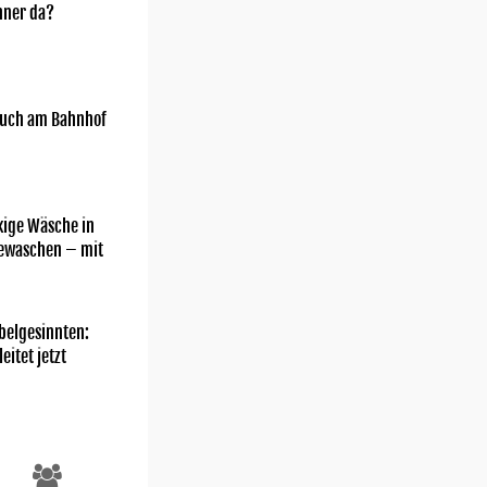
nner da?
uch am Bahnhof
kige Wäsche in
gewaschen – mit
belgesinnten:
eitet jetzt