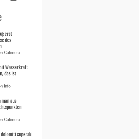
e
äußerst
ise des
n.
on Calimero
 mit Wasserkraft
, das ist
n info
 man aus
chtspunkten
..
on Calimero
dolomiti superski