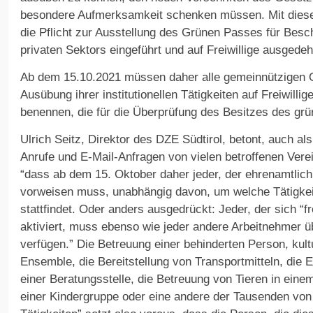
besondere Aufmerksamkeit schenken müssen. Mit dies
die Pflicht zur Ausstellung des Grünen Passes für Besch
privaten Sektors eingeführt und auf Freiwillige ausgedeh
Ab dem 15.10.2021 müssen daher alle gemeinnützigen Or
Ausübung ihrer institutionellen Tätigkeiten auf Freiwilli
benennen, die für die Überprüfung des Besitzes des grü
Ulrich Seitz, Direktor des DZE Südtirol, betont, auch al
Anrufe und E-Mail-Anfragen von vielen betroffenen Vere
“dass ab dem 15. Oktober daher jeder, der ehrenamtlich 
vorweisen muss, unabhängig davon, um welche Tätigkeit
stattfindet. Oder anders ausgedrückt: Jeder, der sich “f
aktiviert, muss ebenso wie jeder andere Arbeitnehmer 
verfügen.” Die Betreuung einer behinderten Person, kultu
Ensemble, die Bereitstellung von Transportmitteln, die E
einer Beratungsstelle, die Betreuung von Tieren in eine
einer Kindergruppe oder eine andere der Tausenden von 