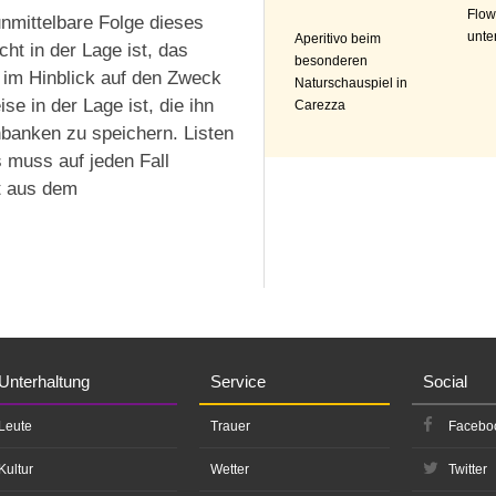
Flow
nmittelbare Folge dieses
unte
Aperitivo beim
cht in der Lage ist, das
besonderen
im Hinblick auf den Zweck
Naturschauspiel in
e in der Lage ist, die ihn
Carezza
nbanken zu speichern. Listen
 muss auf jeden Fall
ft aus dem
Unterhaltung
Service
Social
Leute
Trauer
Facebo
Kultur
Wetter
Twitter