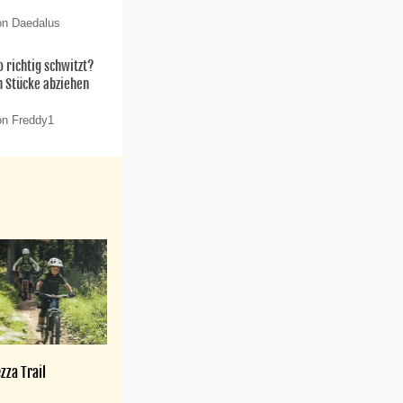
on Daedalus
 richtig schwitzt?
n Stücke abziehen
on Freddy1
zza Trail