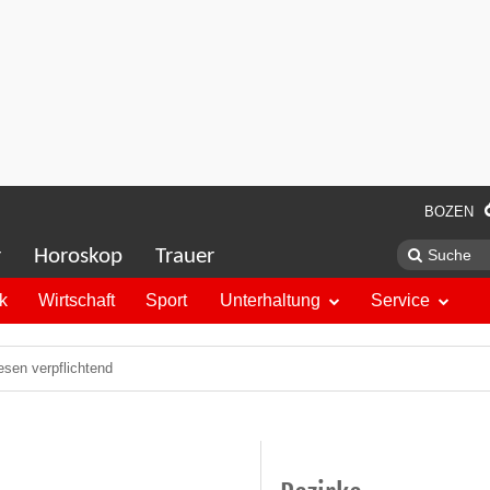
BOZEN
r
Horoskop
Trauer
ik
Wirtschaft
Sport
Unterhaltung
Service
sen verpflichtend