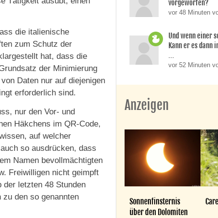
se Tätigkeit ausübt, einen
vorgeworfen?
vor 48 Minuten v
ss die italienische
Und wenn einer so
ften zum Schutz der
Kann er es dann i
...
argestellt hat, dass die
vor 52 Minuten v
 Grundsatz der Minimierung
) von Daten nur auf diejenigen
ngt erforderlich sind.
Anzeigen
uss, nur den Vor- und
ünen Häkchens im QR-Code,
 wissen, auf welcher
 auch so ausdrücken, dass
einem Namen bevollmächtigten
 Freiwilligen nicht geimpft
b der letzten 48 Stunden
h zu den so genannten
Sonnenfinsternis
Care
über den Dolomiten