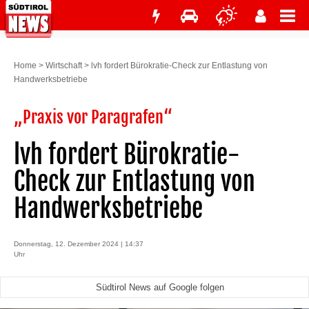
Home
>
Wirtschaft
>
lvh fordert Bürokratie-Check zur Entlastung von
Handwerksbetriebe
„Praxis vor Paragrafen“
lvh fordert Bürokratie-
Check zur Entlastung von
Handwerksbetriebe
Donnerstag, 12. Dezember 2024 | 14:37
Uhr
Südtirol News auf Google folgen