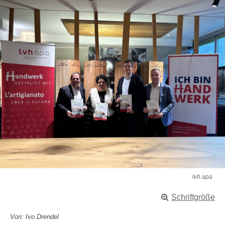
lvh.apa
Schriftgröße
Von: Ivo Drendel