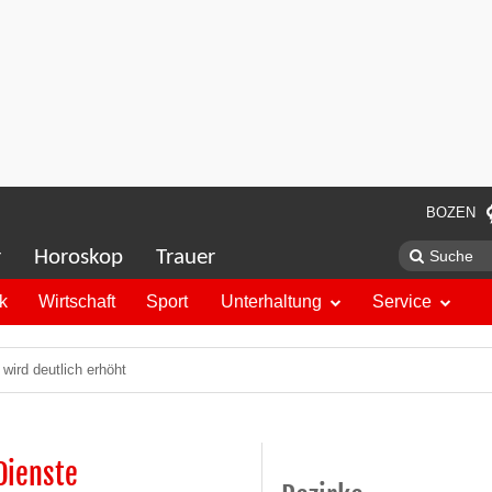
BOZEN
r
Horoskop
Trauer
ik
Wirtschaft
Sport
Unterhaltung
Service
wird deutlich erhöht
Dienste