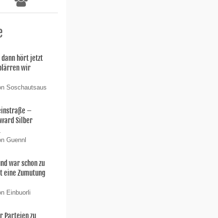
e
 dann hört jetzt
 plärren wir
von Soschautsaus
einstraße –
ward Silber
.
on Guennl
 und war schon zu
t eine Zumutung
n Einbuorli
er Parteien zu