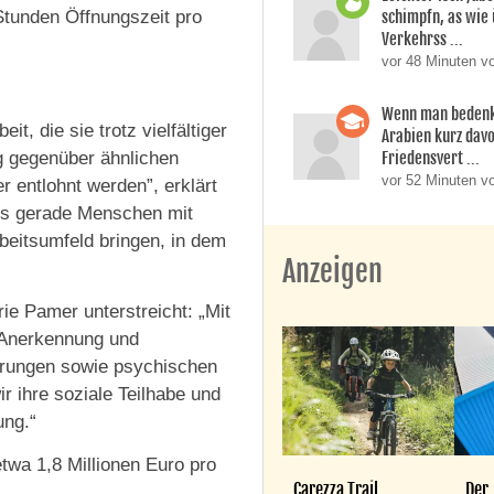
Stunden Öffnungszeit pro
schimpfn, as wie
Verkehrss ...
vor 48 Minuten vo
Wenn man bedenk
t, die sie trotz vielfältiger
Arabien kurz dav
g gegenüber ähnlichen
Friedensvert ...
vor 52 Minuten v
r entlohnt werden”, erklärt
ss gerade Menschen mit
beitsumfeld bringen, in dem
Anzeigen
e Pamer unterstreicht: „Mit
 Anerkennung und
erungen sowie psychischen
r ihre soziale Teilhabe und
ung.“
wa 1,8 Millionen Euro pro
Carezza Trail
Der