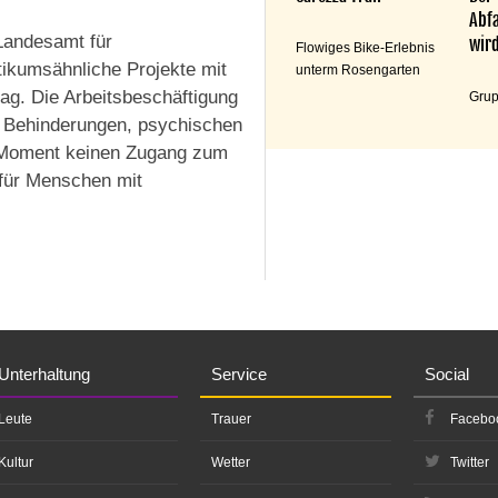
Abfa
 Landesamt für
wird
Flowiges Bike-Erlebnis
ktikumsähnliche Projekte mit
unterm Rosengarten
rag. Die Arbeitsbeschäftigung
Grup
it Behinderungen, psychischen
 Moment keinen Zugang zum
 für Menschen mit
Unterhaltung
Service
Social
Leute
Trauer
Facebo
Kultur
Wetter
Twitter