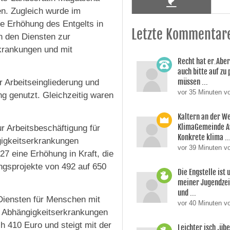
n. Zugleich wurde im
e Erhöhung des Entgelts in
Letzte Kommentar
n den Diensten zur
krankungen und mit
Recht hat er.Aber
auch bitte auf zu
müssen ...
 Arbeitseingliederung und
vor 35 Minuten 
g genutzt. Gleichzeitig waren
Kaltern an der W
KlimaGemeinde A
r Arbeitsbeschäftigung für
Konkrete klima ..
igkeitserkrankungen
vor 39 Minuten v
27 eine Erhöhung in Kraft, die
ungsprojekte von 492 auf 650
Die Engstelle ist
meiner Jugendzei
und ...
Diensten für Menschen mit
vor 40 Minuten vo
t Abhängigkeitserkrankungen
h 410 Euro und steigt mit der
Leichter isch ,üb