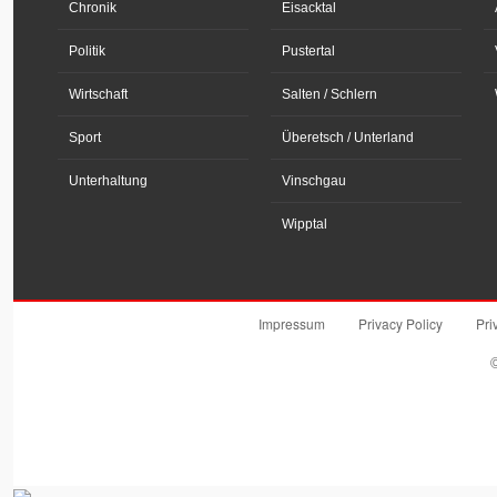
Chronik
Eisacktal
Politik
Pustertal
Wirtschaft
Salten / Schlern
Sport
Überetsch / Unterland
Unterhaltung
Vinschgau
Wipptal
Impressum
Privacy Policy
Pri