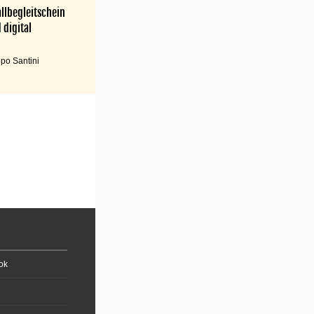
llbegleitschein
 digital
po Santini
ok