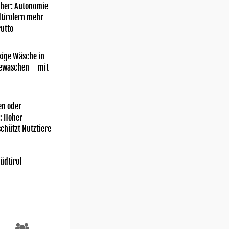
her: Autonomie
dtirolern mehr
utto
kige Wäsche in
gewaschen – mit
n oder
: Hoher
chützt Nutztiere
üdtirol