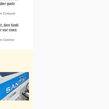
 über guote
n Einbuorli
t, dass Saudi
or war einen
on Gredner