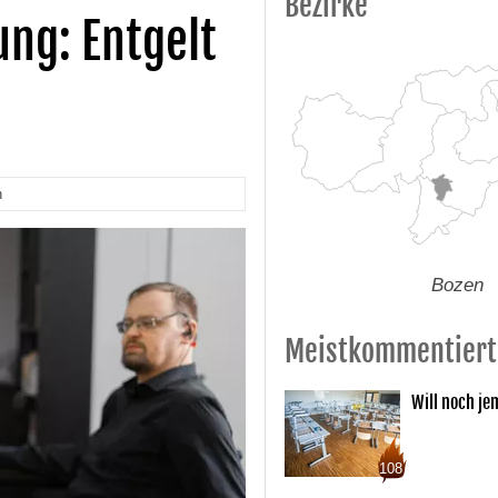
Bezirke
ng: Entgelt
n
Bozen
Meistkommentiert
Will noch je
108