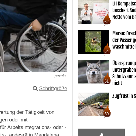
LH Kompatsc
beschert Sü
Netto vom Br
62
Meran: Drec
der Passer 
Waschmittel
54
Übersprunge
untergraben
Schutzzaun s
pexels
51
nicht
Schriftgröße
Zugfrust in S
ertung der Tätigkeit von
50
gen oder mit
r Arbeitsintegrations- oder -
its-Landesrätin Magdalena