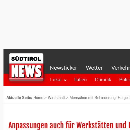
Newsticker
Wetter
Verkeh
Lokal
Italien
Chronik
Polit
Aktuelle Seite:
Home
>
Wirtschaft
>
Menschen mit Behinderung: Entgelt 
Anpassungen auch für Werkstätten und 