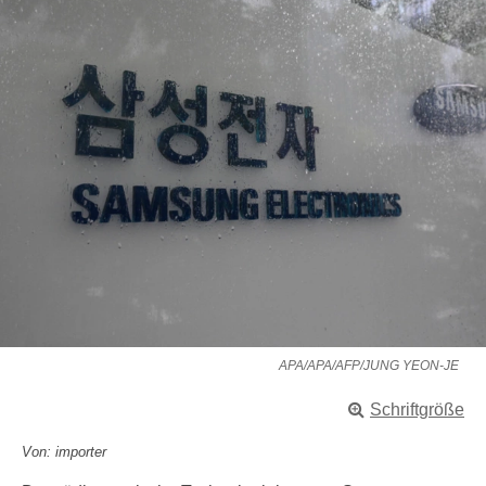
APA/APA/AFP/JUNG YEON-JE
Schriftgröße
Von: importer