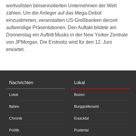
wertvollsten börsennotierten Unternehmen der Welt
zählen. Um die Anleger auf das Mega-Debüt
einzustimmen, veranstalten US-Großbanken derzeit
aufwendige Präsentationen. Den Auftakt bildete am
Donnerstag ein Auftritt Musks in der New Yorker Zentrale
von JPMorgan. Die Erstnotiz wird für den 12. Juni
erwartet.
Nachrichten
Lokal
Lokal
Bozen
Italien
Burggrafenamt
Chronik
Eisacktal
Politik
Pustertal