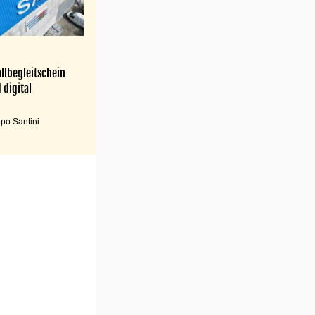
llbegleitschein
 digital
po Santini