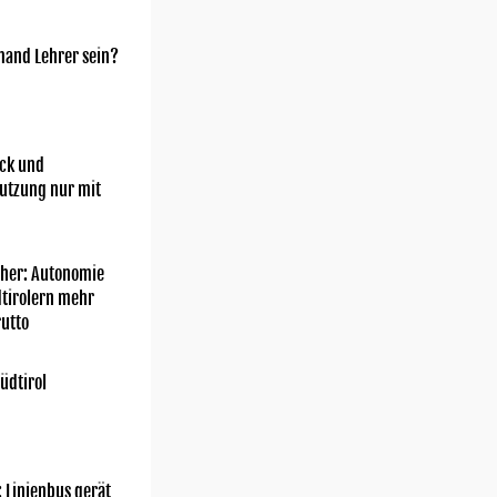
mand Lehrer sein?
ick und
utzung nur mit
her: Autonomie
dtirolern mehr
utto
üdtirol
: Linienbus gerät