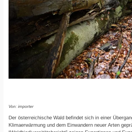
Von: importer
Der österreichische Wald befindet sich in einer Überga
Klimaerwärmung und dem Einwandern neuer Arten geprä