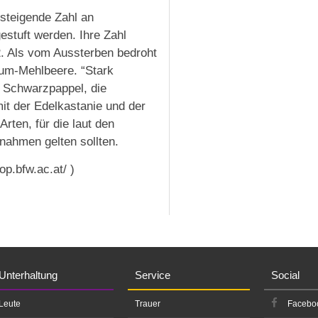
 steigende Zahl an
estuft werden. Ihre Zahl
2. Als vom Aussterben bedroht
um-Mehlbeere. “Stark
e Schwarzpappel, die
mit der Edelkastanie und der
rten, für die laut den
nahmen gelten sollten.
op.bfw.ac.at/ )
Unterhaltung
Service
Social
Leute
Trauer
Facebo