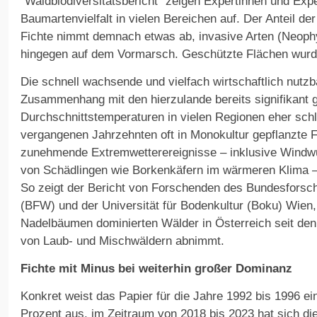
“Waldbiodiversitätsbericht” zeigen Expertinnen und Exper
Baumartenvielfalt in vielen Bereichen auf. Der Anteil 
Fichte nimmt demnach etwas ab, invasive Arten (Neophy
hingegen auf dem Vormarsch. Geschützte Flächen wurden
Die schnell wachsende und vielfach wirtschaftlich nutz
Zusammenhang mit den hierzulande bereits signifikant 
Durchschnittstemperaturen in vielen Regionen eher schl
vergangenen Jahrzehnten oft in Monokultur gepflanzte F
zunehmende Extremwetterereignisse – inklusive Windw
von Schädlingen wie Borkenkäfern im wärmeren Klima 
So zeigt der Bericht von Forschenden des Bundesforsc
(BFW) und der Universität für Bodenkultur (Boku) Wien,
Nadelbäumen dominierten Wälder in Österreich seit de
von Laub- und Mischwäldern abnimmt.
Fichte mit Minus bei weiterhin großer Dominanz
Konkret weist das Papier für die Jahre 1992 bis 1996 ei
Prozent aus, im Zeitraum von 2018 bis 2023 hat sich d