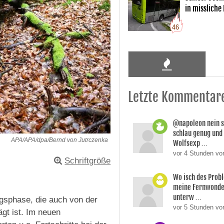
in missliche
46
Letzte Kommentar
@napoleon nein s
schlau genug und
APA/APA/dpa/Bernd von Jutrczenka
Wolfsexp ...
vor 4 Stunden vo
Schriftgröße
Wo isch des Prob
meine Fernwonde
unterw ...
ngsphase, die auch von der
vor 5 Stunden v
gt ist. Im neuen