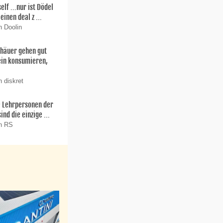
f ...nur ist Dödel
einen deal z ...
n Doolin
thäuer gehen gut
ein konsumieren,
 diskret
ie Lehrpersonen der
nd die einzige ...
on RS