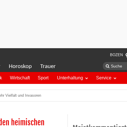
BOZEN
r
Horoskop
Trauer
ik
Wirtschaft
Sport
Unterhaltung
Service
hr Vielfalt und Invasoren
 den heimischen