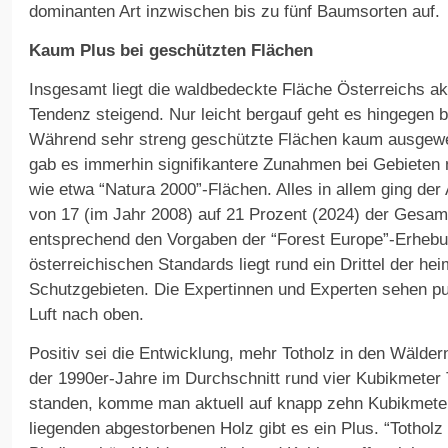
dominanten Art inzwischen bis zu fünf Baumsorten auf.
Kaum Plus bei geschützten Flächen
Insgesamt liegt die waldbedeckte Fläche Österreichs akt
Tendenz steigend. Nur leicht bergauf geht es hingegen 
Während sehr streng geschützte Flächen kaum ausgewei
gab es immerhin signifikantere Zunahmen bei Gebieten 
wie etwa “Natura 2000”-Flächen. Alles in allem ging der
von 17 (im Jahr 2008) auf 21 Prozent (2024) der Gesam
entsprechend den Vorgaben der “Forest Europe”-Erhebun
österreichischen Standards liegt rund ein Drittel der he
Schutzgebieten. Die Expertinnen und Experten sehen p
Luft nach oben.
Positiv sei die Entwicklung, mehr Totholz in den Wälde
der 1990er-Jahre im Durchschnitt rund vier Kubikmeter 
standen, komme man aktuell auf knapp zehn Kubikmeter
liegenden abgestorbenen Holz gibt es ein Plus. “Totholz gi