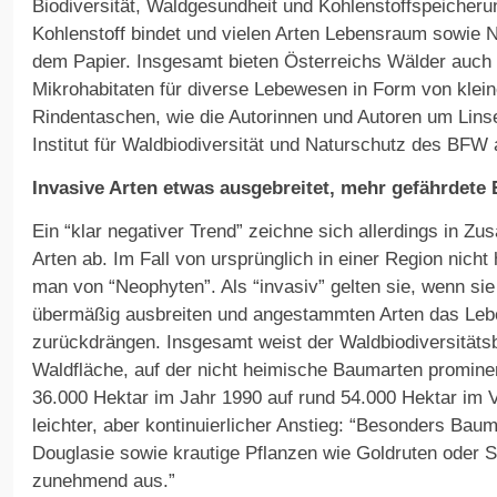
Biodiversität, Waldgesundheit und Kohlenstoffspeicheru
Kohlenstoff bindet und vielen Arten Lebensraum sowie Näh
dem Papier. Insgesamt bieten Österreichs Wälder auch 
Mikrohabitaten für diverse Lebewesen in Form von kle
Rindentaschen, wie die Autorinnen und Autoren um Lins
Institut für Waldbiodiversität und Naturschutz des BFW 
Invasive Arten etwas ausgebreitet, mehr gefährdete
Ein “klar negativer Trend” zeichne sich allerdings in 
Arten ab. Im Fall von ursprünglich in einer Region nicht
man von “Neophyten”. Als “invasiv” gelten sie, wenn sie
übermäßig ausbreiten und angestammten Arten das Leb
zurückdrängen. Insgesamt weist der Waldbiodiversitäts
Waldfläche, auf der nicht heimische Baumarten promin
36.000 Hektar im Jahr 1990 auf rund 54.000 Hektar im V
leichter, aber kontinuierlicher Anstieg: “Besonders Bau
Douglasie sowie krautige Pflanzen wie Goldruten oder S
zunehmend aus.”