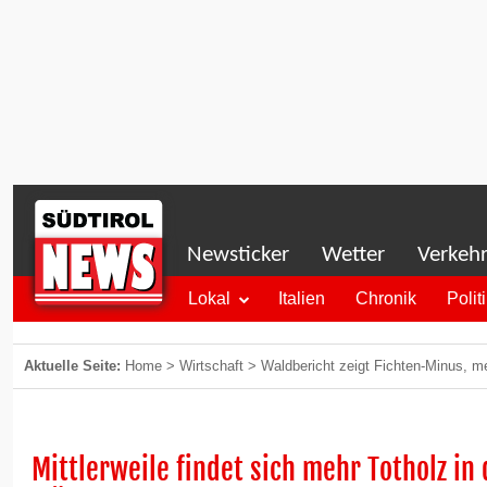
Newsticker
Wetter
Verkeh
Lokal
Italien
Chronik
Polit
Aktuelle Seite:
Home
>
Wirtschaft
>
Waldbericht zeigt Fichten-Minus, me
Mittlerweile findet sich mehr Totholz in