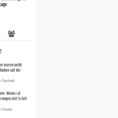
 Lage
e
ie waren nicht
 haben auf die
n Deshalb
lem. Wenn i af
rungen mit'n Zelt
on Gauda