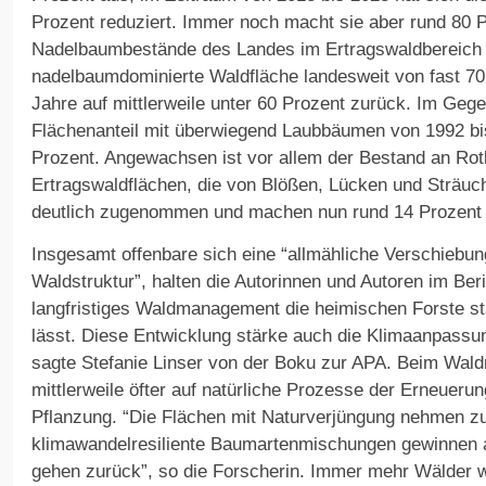
Prozent reduziert. Immer noch macht sie aber rund 80 
Nadelbaumbestände des Landes im Ertragswaldbereich 
nadelbaumdominierte Waldfläche landesweit von fast 70
Jahre auf mittlerweile unter 60 Prozent zurück. Im Gege
Flächenanteil mit überwiegend Laubbäumen von 1992 bi
Prozent. Angewachsen ist vor allem der Bestand an R
Ertragswaldflächen, die von Blößen, Lücken und Sträuc
deutlich zugenommen und machen nun rund 14 Prozent 
Insgesamt offenbare sich eine “allmähliche Verschiebung 
Waldstruktur”, halten die Autorinnen und Autoren im Ber
langfristiges Waldmanagement die heimischen Forste stä
lässt. Diese Entwicklung stärke auch die Klimaanpassun
sagte Stefanie Linser von der Boku zur APA. Beim Wa
mittlerweile öfter auf natürliche Prozesse der Erneuerung
Pflanzung. “Die Flächen mit Naturverjüngung nehmen zu
klimawandelresiliente Baumartenmischungen gewinnen 
gehen zurück”, so die Forscherin. Immer mehr Wälder we