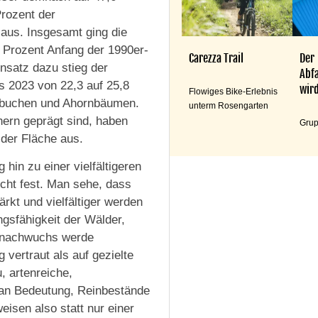
Prozent der
aus. Insgesamt ging die
 Prozent Anfang der 1990er-
Carezza Trail
Der
nsatz dazu stieg der
Abfa
s 2023 von 22,3 auf 25,8
wird
Flowiges Bike-Erlebnis
otbuchen und Ahornbäumen.
unterm Rosengarten
hern geprägt sind, haben
Grup
der Fläche aus.
hin zu einer vielfältigeren
icht fest. Man sehe, dass
rkt und vielfältiger werden
gsfähigkeit der Wälder,
ldnachwuchs werde
 vertraut als auf gezielte
, artenreiche,
an Bedeutung, Reinbestände
isen also statt nur einer