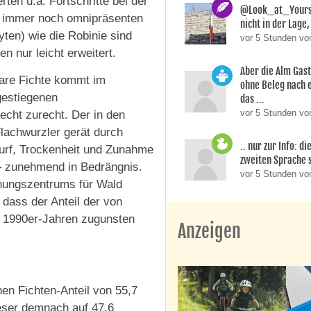
ten u.a. Fortschritte bei der
@Look_at_Yoursel
der immer noch omnipräsenten
nicht in der Lage, 
ten) wie die Robinie sind
vor 5 Stunden vo
 nur leicht erweitert.
Aber die Alm Gas
bare Fichte kommt im
ohne Beleg nach 
gestiegenen
das ...
vor 5 Stunden von
echt zurecht. Der in den
lachwurzler gerät durch
.. nur zur Info: d
urf, Trockenheit und Zunahme
zweiten Sprache si
– zunehmend in Bedrängnis.
vor 5 Stunden v
hungszentrums für Wald
 dass der Anteil der von
n 1990er-Jahren zugunsten
Anzeigen
nen Fichten-Anteil von 55,7
ieser demnach auf 47,6