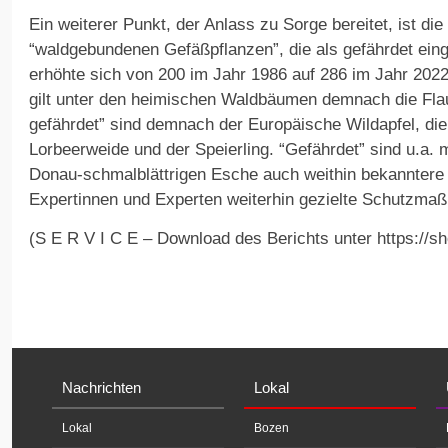
Ein weiterer Punkt, der Anlass zu Sorge bereitet, ist die
“waldgebundenen Gefäßpflanzen”, die als gefährdet eing
erhöhte sich von 200 im Jahr 1986 auf 286 im Jahr 202
gilt unter den heimischen Waldbäumen demnach die Fla
gefährdet” sind demnach der Europäische Wildapfel, di
Lorbeerweide und der Speierling. “Gefährdet” sind u.a. 
Donau-schmalblättrigen Esche auch weithin bekanntere A
Expertinnen und Experten weiterhin gezielte Schutzmaß
(S E R V I C E – Download des Berichts unter https://sh
Nachrichten
Lokal
Lokal
Bozen