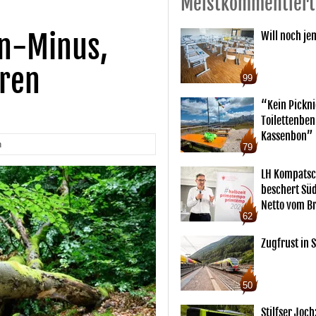
Meistkommentiert
en-Minus,
Will noch je
oren
99
“Kein Pickn
Toilettenben
Kassenbon”
n
79
LH Kompatsc
beschert Sü
Netto vom Br
62
Zugfrust in S
50
Stilfser Joch