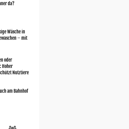
nner da?
kige Wäsche in
gewaschen – mit
n oder
: Hoher
chützt Nutztiere
uch am Bahnhof