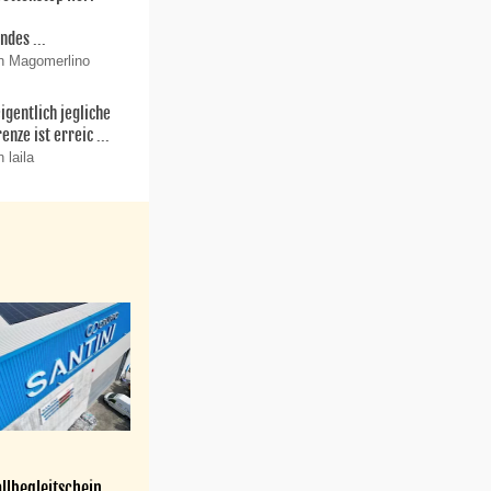
r
ndes ...
n Magomerlino
igentlich jegliche
enze ist erreic ...
 laila
llbegleitschein