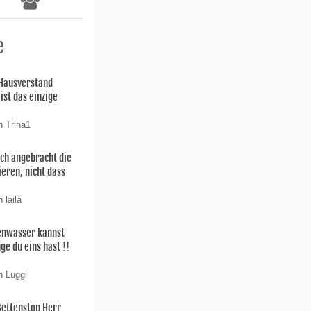
e
 Hausverstand
ist das einzige
n Trina1
uch angebracht die
ieren, nicht dass
 laila
enwasser kannst
ge du eins hast !!
n Luggi
Bettenstop Herr