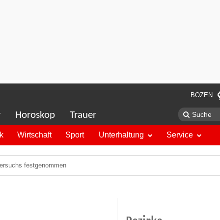
BOZEN
r
Horoskop
Trauer
ik
Wirtschaft
Sport
Unterhaltung
Service
versuchs festgenommen