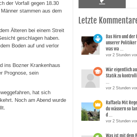
ch der Vorfall gegen 18.30
ide Männer stammen aus dem
Letzte Kommentar
 dem Älteren bei einem Streit
Das Hirn und der
Gesicht geschlagen haben.
unserer Politiker 
f dem Boden auf und verlor
was wa ...
vor 2 Stunden vo
nd ins Bozner Krankenhaus
Wär eigentlich a
ner Prognose, sein
Statik zu kontroll
...
vor 2 Stunden von
 weggefahren, hat sich
ekehrt. Noch am Abend wurde
Raffaela Mit Reg
lt.
du wässern so lan
d ...
vor 2 Stunden vo
Was ist mit dem 