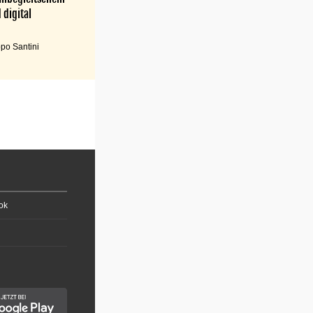
 digital
po Santini
ok