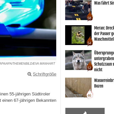
Was fährt Si
58
Meran: Drec
der Passer 
Waschmittel
54
Übersprunge
untergraben
Schutzzaun s
APA/APA/THEMENBILD/EVA MANHART
52
nicht
Schriftgröße
Wassereinbr
Bozen
nen 55-jährigen Südtiroler
46
einen 67-jährigen Bekannten