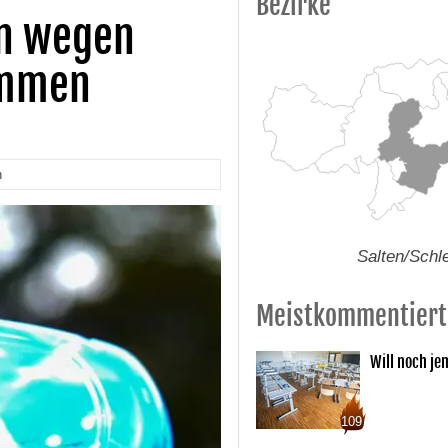
Bezirke
un wegen
ommen
n
Salten/Schl
Meistkommentiert
Will noch je
109