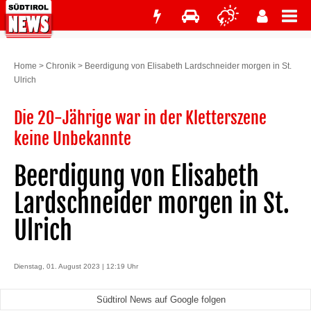
Home
>
Chronik
>
Beerdigung von Elisabeth Lardschneider morgen in St.
Ulrich
Die 20-Jährige war in der Kletterszene
keine Unbekannte
Beerdigung von Elisabeth
Lardschneider morgen in St.
Ulrich
Dienstag, 01. August 2023 | 12:19 Uhr
Südtirol News auf Google folgen