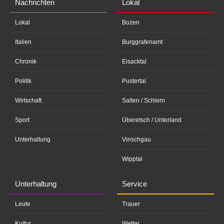
Nachrichten
Lokal
Lokal
Bozen
Italien
Burggrafenamt
Chronik
Eisacktal
Politik
Pustertal
Wirtschaft
Salten / Schlern
Sport
Überetsch / Unterland
Unterhaltung
Vinschgau
Wipptal
Unterhaltung
Service
Leute
Trauer
Kultur
Wetter