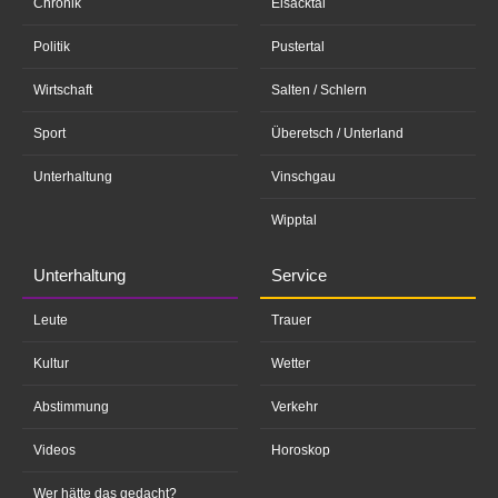
Chronik
Eisacktal
Politik
Pustertal
Wirtschaft
Salten / Schlern
Sport
Überetsch / Unterland
Unterhaltung
Vinschgau
Wipptal
Unterhaltung
Service
Leute
Trauer
Kultur
Wetter
Abstimmung
Verkehr
Videos
Horoskop
Wer hätte das gedacht?