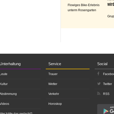
wird
Flowiges Bike-Erlebnis
unterm Rosengarten
Grup
Unterhaltung
Service
Social
Leute
Trauer
Facebo
Kultur
Wetter
Twitter
Abstimmung
Verkehr
RSS
Videos
Horoskop
Wer hätte das gedacht?