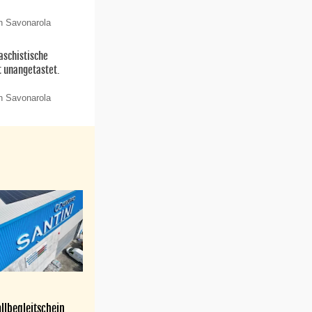
n Savonarola
aschistische
t unangetastet.
n Savonarola
llbegleitschein