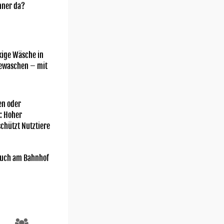
nner da?
kige Wäsche in
gewaschen – mit
n oder
: Hoher
chützt Nutztiere
uch am Bahnhof