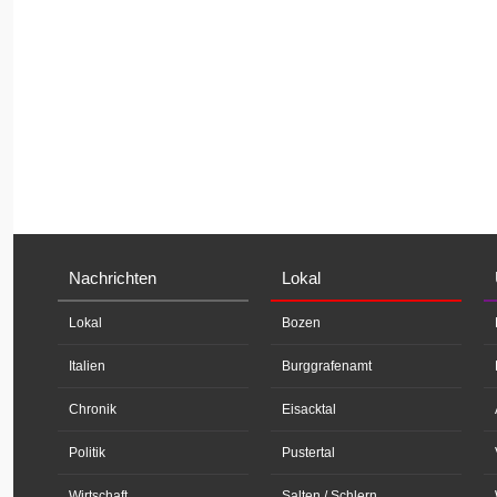
Nachrichten
Lokal
Lokal
Bozen
Italien
Burggrafenamt
Chronik
Eisacktal
Politik
Pustertal
Wirtschaft
Salten / Schlern