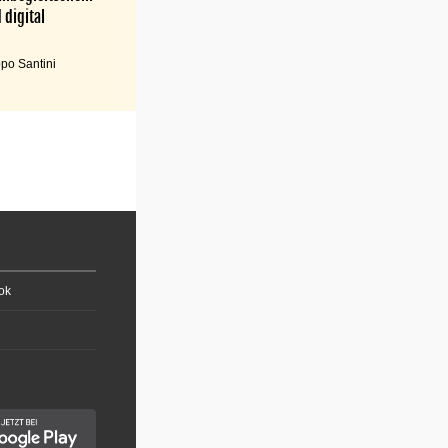
 digital
po Santini
ok