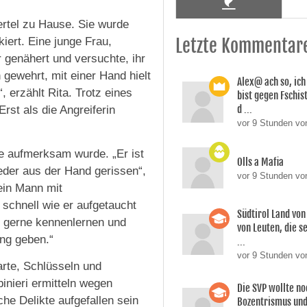
iertel zu Hause. Sie wurde
iert. Eine junge Frau,
Letzte Kommentar
r genähert und versuchte, ihr
gewehrt, mit einer Hand hielt
Alex@ ach so, ic
, erzählt Rita. Trotz eines
bist gegen Fschi
d ...
rst als die Angreiferin
vor 9 Stunden von
ne aufmerksam wurde. „Er ist
Olls a Mafia
eder aus der Hand gerissen“,
vor 9 Stunden vo
 ein Mann mit
schnell wie er aufgetaucht
Südtirol Land vo
hn gerne kennenlernen und
von Leuten, die s
ung geben.“
...
vor 9 Stunden vo
rte, Schlüsseln und
inieri ermitteln wegen
Die SVP wollte n
he Delikte aufgefallen sein
Bozentrismus und