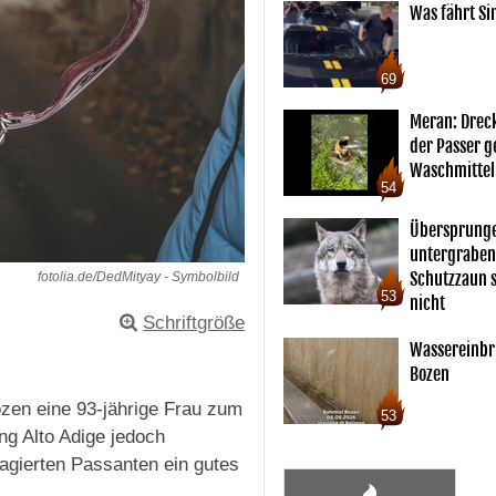
Was fährt Si
69
Meran: Drec
der Passer 
Waschmittel
54
Übersprunge
untergraben
Schutzzaun s
fotolia.de/DedMityay - Symbolbild
53
nicht
Schriftgröße
Wassereinbr
Bozen
zen eine 93-jährige Frau zum
53
g Alto Adige jedoch
agierten Passanten ein gutes