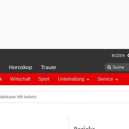
BOZEN
r
Horoskop
Trauer
ik
Wirtschaft
Sport
Unterhaltung
Service
afrikaner hilft beherzt