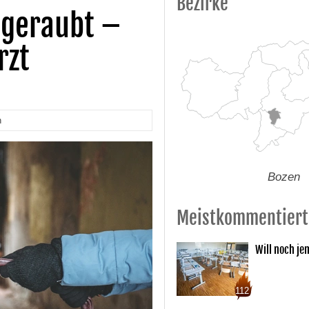
Bezirke
sgeraubt –
rzt
n
Bozen
Meistkommentiert
Will noch je
112