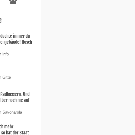
e
h dachte immer du
stengebäude! Hosch
 info
n Gitte
n Radhassern. Und
elber noch nie auf
n Savonarola
och mehr
 so hat der Staat