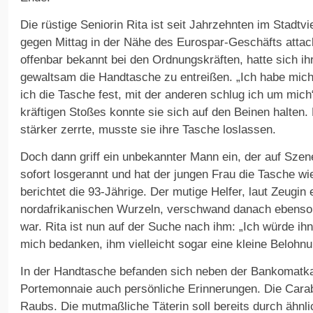
Die rüstige Seniorin Rita ist seit Jahrzehnten im Stadtv
gegen Mittag in der Nähe des Eurospar-Geschäfts attack
offenbar bekannt bei den Ordnungskräften, hatte sich ih
gewaltsam die Handtasche zu entreißen. „Ich habe mich 
ich die Tasche fest, mit der anderen schlug ich um mich“
kräftigen Stoßes konnte sie sich auf den Beinen halten. E
stärker zerrte, musste sie ihre Tasche loslassen.
Doch dann griff ein unbekannter Mann ein, der auf Sze
sofort losgerannt und hat der jungen Frau die Tasche wi
berichtet die 93-Jährige. Der mutige Helfer, laut Zeugin
nordafrikanischen Wurzeln, verschwand danach ebenso 
war. Rita ist nun auf der Suche nach ihm: „Ich würde i
mich bedanken, ihm vielleicht sogar eine kleine Belohn
In der Handtasche befanden sich neben der Bankomatka
Portemonnaie auch persönliche Erinnerungen. Die Carab
Raubs. Die mutmaßliche Täterin soll bereits durch ähnlic