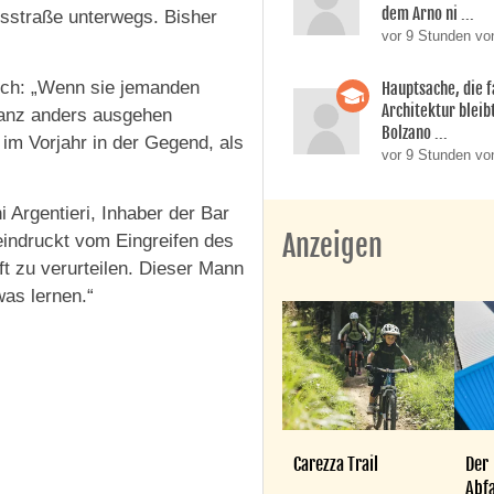
dem Arno ni ...
usstraße unterwegs. Bisher
vor 9 Stunden vo
isch: „Wenn sie jemanden
Hauptsache, die f
Architektur bleib
 ganz anders ausgehen
Bolzano ...
 im Vorjahr in der Gegend, als
vor 9 Stunden vo
i Argentieri, Inhaber der Bar
Anzeigen
eindruckt vom Eingreifen des
ft zu verurteilen. Dieser Mann
was lernen.“
Carezza Trail
Der
Abfa