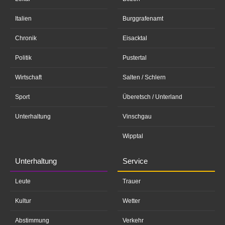
Italien
Burggrafenamt
Chronik
Eisacktal
Politik
Pustertal
Wirtschaft
Salten / Schlern
Sport
Überetsch / Unterland
Unterhaltung
Vinschgau
Wipptal
Unterhaltung
Service
Leute
Trauer
Kultur
Wetter
Abstimmung
Verkehr