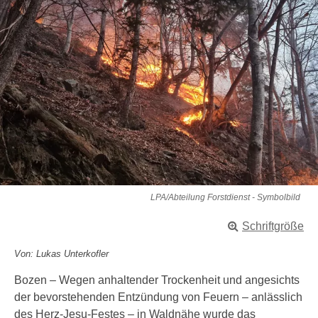
LPA/Abteilung Forstdienst - Symbolbild
Schriftgröße
Von: Lukas Unterkofler
Bozen – Wegen anhaltender Trockenheit und angesichts
der bevorstehenden Entzündung von Feuern – anlässlich
des Herz-Jesu-Festes – in Waldnähe wurde das