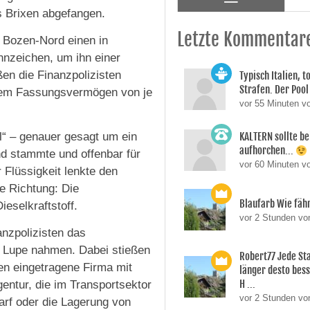
s Brixen abgefangen.
Letzte Kommentar
t Bozen-Nord einen in
nnzeichen, um ihn einer
ßen die Finanzpolizisten
Typisch Italien, 
Strafen. Der Pool 
einem Fassungsvermögen von je
vor 55 Minuten v
l“ – genauer gesagt um ein
KALTERN sollte be
aufhorchen...
nd stammte und offenbar für
vor 60 Minuten v
 Flüssigkeit lenkte den
re Richtung: Die
Blaufarb Wie fähr
eselkraftstoff.
vor 2 Stunden vo
nzpolizisten das
 Lupe nahmen. Dabei stießen
Robert77 Jede St
ren eingetragene Firma mit
länger desto besse
H ...
gentur, die im Transportsektor
vor 2 Stunden vo
darf oder die Lagerung von