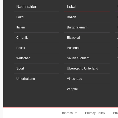
Nachrichten
Lokal
Lokal
Bozen
Italien
Burggrafenamt
Chronik
Eisacktal
Politik
Pustertal
Wirtschaft
Salten / Schlern
Sport
Überetsch / Unterland
Unterhaltung
Vinschgau
Wipptal
Impressum
Privacy Policy
Pri