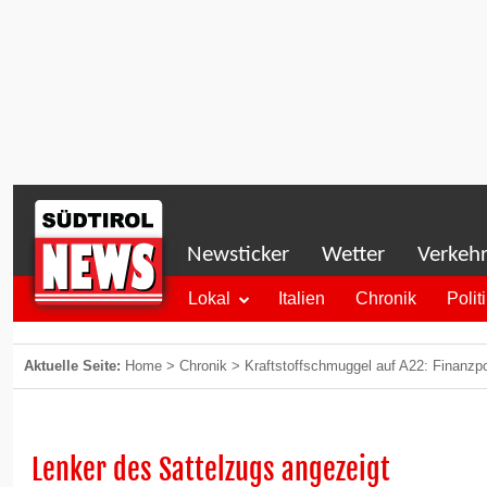
Newsticker
Wetter
Verkeh
Lokal
Italien
Chronik
Polit
Aktuelle Seite:
Home
>
Chronik
>
Kraftstoffschmuggel auf A22: Finanzpo
Lenker des Sattelzugs angezeigt