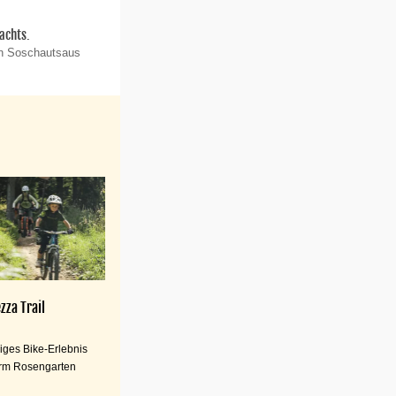
achts.
on Soschautsaus
zza Trail
iges Bike-Erlebnis
rm Rosengarten