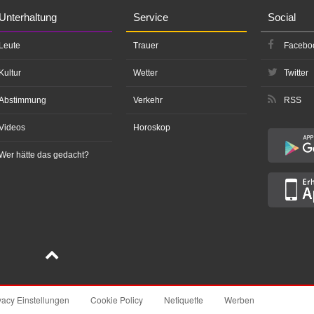
Unterhaltung
Service
Social
Leute
Trauer
Facebo
Kultur
Wetter
Twitter
Abstimmung
Verkehr
RSS
Videos
Horoskop
Wer hätte das gedacht?
vacy Einstellungen
Cookie Policy
Netiquette
Werben