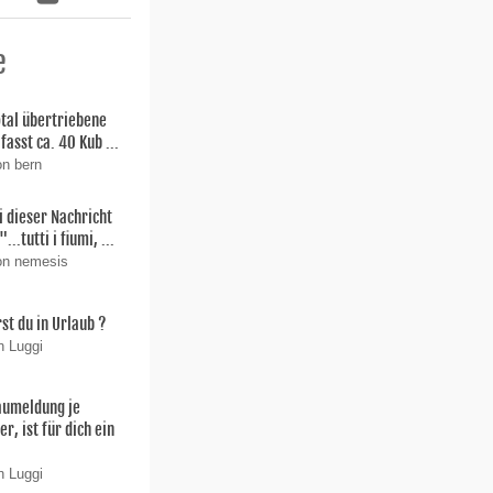
e
total übertriebene
fasst ca. 40 Kub ...
on bern
i dieser Nachricht
"...tutti i fiumi, ...
on nemesis
st du in Urlaub ?
n Luggi
aumeldung je
r, ist für dich ein
n Luggi