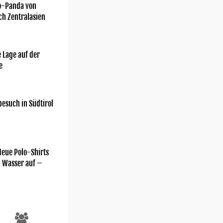
o-Panda von
ch Zentralasien
 Lage auf der
e
esuch in Südtirol
Neue Polo-Shirts
m Wasser auf –