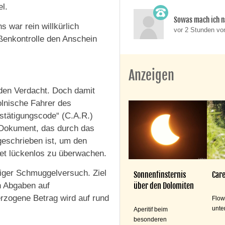
el.
Sowas mach ich n
 war rein willkürlich
vor 2 Stunden v
ßenkontrolle den Anschein
Anzeigen
den Verdacht. Doch damit
olnische Fahrer des
stätigungscode“ (C.A.R.)
s Dokument, das durch das
geschrieben ist, um den
et lückenlos zu überwachen.
tiger Schmuggelversuch. Ziel
Sonnenfinsternis
Care
über den Dolomiten
n Abgaben auf
rzogene Betrag wird auf rund
Flow
unte
Aperitif beim
besonderen