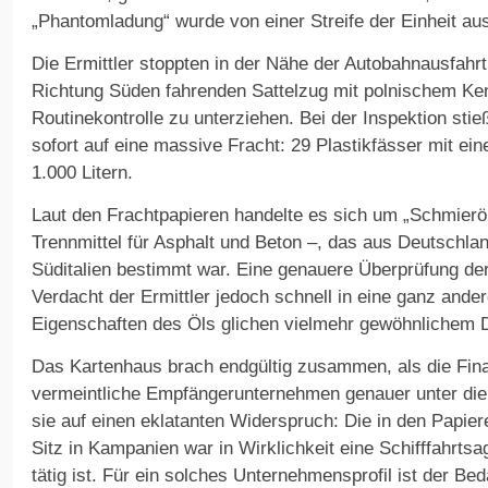
„Phantomladung“ wurde von einer Streife der Einheit au
Die Ermittler stoppten in der Nähe der Autobahnausfahr
Richtung Süden fahrenden Sattelzug mit polnischem Ke
Routinekontrolle zu unterziehen. Bei der Inspektion stie
sofort auf eine massive Fracht: 29 Plastikfässer mit 
1.000 Litern.
Laut den Frachtpapieren handelte es sich um „Schmierö
Trennmittel für Asphalt und Beton –, das aus Deutschla
Süditalien bestimmt war. Eine genauere Überprüfung der
Verdacht der Ermittler jedoch schnell in eine ganz ande
Eigenschaften des Öls glichen vielmehr gewöhnlichem Di
Das Kartenhaus brach endgültig zusammen, als die Fina
vermeintliche Empfängerunternehmen genauer unter die
sie auf einen eklatanten Widerspruch: Die in den Papie
Sitz in Kampanien war in Wirklichkeit eine Schifffahrtsa
tätig ist. Für ein solches Unternehmensprofil ist der Be