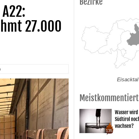
Bezirke
 A22:
ahmt 27.000
n
Eisacktal
Meistkommentiert
Wasser wird 
Südtirol noc
wachsen?
135