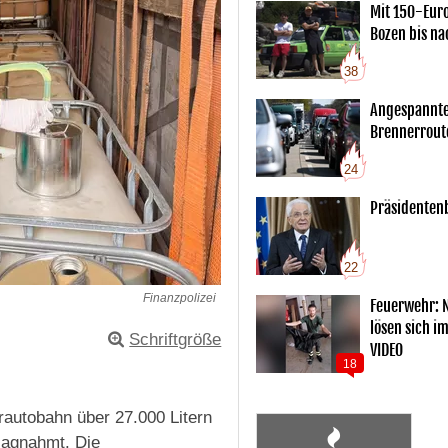
Mit 150-Eur
Bozen bis na
38
Angespannte
Brennerrout
24
Präsidentenb
22
Finanzpolizei
Feuerwehr: 
lösen sich i
Schriftgröße
VIDEO
18
erautobahn über 27.000 Litern
hlagnahmt. Die