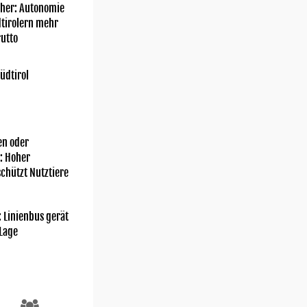
her: Autonomie
dtirolern mehr
utto
üdtirol
n oder
: Hoher
chützt Nutztiere
: Linienbus gerät
 Lage