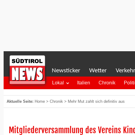
Newsticker
Wetter
Verkeh
Lokal
Italien
Chronik
Polit
Aktuelle Seite:
Home
>
Chronik
>
Mehr Mut zahlt sich definitiv aus
Mitgliederversammlung des Vereins Kin