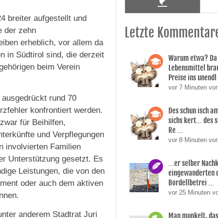
 breiter aufgestellt und
Letzte Kommentar
e der zehn
iben erheblich, vor allem da
n Südtirol sind, die derzeit
Warum etwa? Da 
Angehörigen beim Verein
Lebensmittel bra
Preise ins unendl 
vor 7 Minuten vo
s ausgedrückt rund 70
zfehler konfrontiert werden.
Des schun isch am
sichs kert... des
war für Beihilfen,
Re ...
nterkünfte und Verpflegungen
vor 8 Minuten vo
n involvierten Familien
r Unterstützung gesetzt. Es
...er selber Nac
ndige Leistungen, die von den
eingewanderten 
Bordellbetrei ...
gement oder auch dem aktiven
vor 25 Minuten v
önnen.
nter anderem Stadtrat Juri
Man munkelt, das