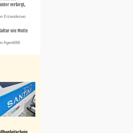
nter verbirgt,
von Erzwodezwo
 Kultur wie Motte
on Agent668
llbegleitschein