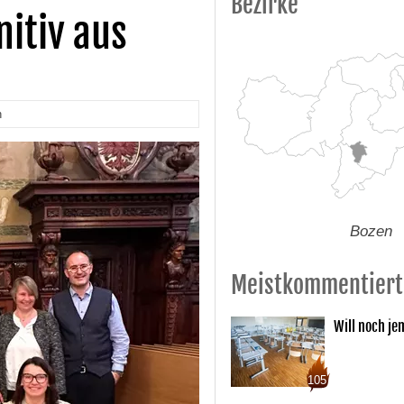
Bezirke
nitiv aus
n
Bozen
Meistkommentiert
Will noch je
105