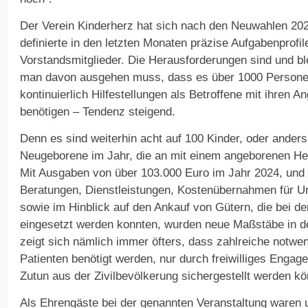
Der Verein Kinderherz hat sich nach den Neuwahlen 2024
definierte in den letzten Monaten präzise Aufgabenprofil
Vorstandsmitglieder. Die Herausforderungen sind und ble
man davon ausgehen muss, dass es über 1000 Personen i
kontinuierlich Hilfestellungen als Betroffene mit ihren 
benötigen – Tendenz steigend.
Denn es sind weiterhin acht auf 100 Kinder, oder ander
Neugeborene im Jahr, die an mit einem angeborenen Her
Mit Ausgaben von über 103.000 Euro im Jahr 2024, und z
Beratungen, Dienstleistungen, Kostenübernahmen für U
sowie im Hinblick auf den Ankauf von Gütern, die bei de
eingesetzt werden konnten, wurden neue Maßstäbe in de
zeigt sich nämlich immer öfters, dass zahlreiche notwe
Patienten benötigt werden, nur durch freiwilliges Enga
Zutun aus der Zivilbevölkerung sichergestellt werden k
Als Ehrengäste bei der genannten Veranstaltung waren u