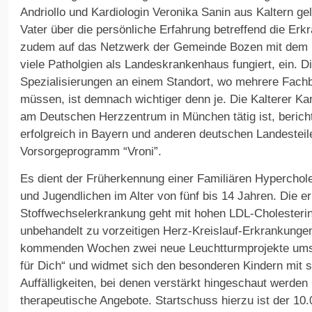
Andriollo und Kardiologin Veronika Sanin aus Kaltern gel
Vater über die persönliche Erfahrung betreffend die Er
zudem auf das Netzwerk der Gemeinde Bozen mit dem 
viele Patholgien als Landeskrankenhaus fungiert, ein. D
Spezialisierungen an einem Standort, wo mehrere Fachb
müssen, ist demnach wichtiger denn je. Die Kalterer Kar
am Deutschen Herzzentrum in München tätig ist, berich
erfolgreich in Bayern und anderen deutschen Landesteile
Vorsorgeprogramm “Vroni”.
Es dient der Früherkennung einer Familiären Hyperchole
und Jugendlichen im Alter von fünf bis 14 Jahren. Die er
Stoffwechselerkrankung geht mit hohen LDL-Cholesterin
unbehandelt zu vorzeitigen Herz-Kreislauf-Erkrankungen
kommenden Wochen zwei neue Leuchtturmprojekte umset
für Dich“ und widmet sich den besonderen Kindern mit 
Auffälligkeiten, bei denen verstärkt hingeschaut werde
therapeutische Angebote. Startschuss hierzu ist der 10.