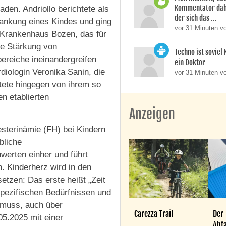
Kommentator dahi
aden. Andriollo berichtete als
der sich das ...
krankung eines Kindes und ging
vor 31 Minuten 
Krankenhaus Bozen, das für
ie Stärkung von
Techno ist soviel
ereiche ineinandergreifen
ein Doktor
diologin Veronika Sanin, die
vor 31 Minuten v
tete hingegen von ihrem so
n etablierten
Anzeigen
sterinämie (FH) bei Kindern
bliche
werten einher und führt
. Kinderherz wird in den
zen: Das erste heißt „Zeit
spezifischen Bedürfnissen und
n muss, auch über
Carezza Trail
Der
05.2025 mit einer
Abfa