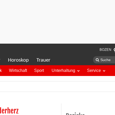
BOZEN
r
Horoskop
Trauer
ik
Wirtschaft
Sport
Unterhaltung
Service
derherz