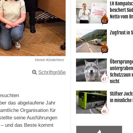
LH Kompatsc
beschert Sü
Netto vom Br
62
Zugfrust in S
50
Verein Kinderherz
Übersprunge
untergraben
Schriftgröße
Schutzzaun s
47
nicht
Stilfser Joch
besuchten
in missliche
ber das abgelaufene Jahr
amtliche Organisation für
46
tellte seine Ausführungen
25 – und das Beste kommt