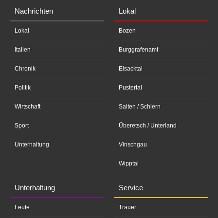
Nachrichten
Lokal
Lokal
Bozen
Italien
Burggrafenamt
Chronik
Eisacktal
Politik
Pustertal
Wirtschaft
Salten / Schlern
Sport
Überetsch / Unterland
Unterhaltung
Vinschgau
Wipptal
Unterhaltung
Service
Leute
Trauer