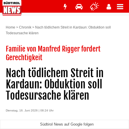
Home
>
Chronik
>
Nach tödlichem Streit in Kardaun: Obduktion soll
Todesursache klären
Familie von Manfred Rigger fordert
Gerechtigkeit
Nach tödlichem Streit in
Kardaun: Obduktion soll
Todesursache klären
Dienstag, 16. Juni 2026 | 08:24 Uhr
Südtirol News auf Google folgen