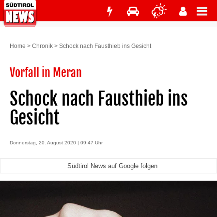
Home
>
Chronik
>
Schock nach Fausthieb ins Gesicht
Vorfall in Meran
Schock nach Fausthieb ins
Gesicht
Donnerstag, 20. August 2020 | 09:47 Uhr
Südtirol News auf Google folgen