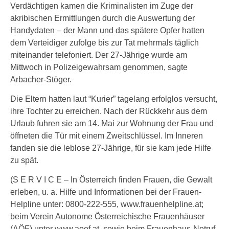
Verdächtigen kamen die Kriminalisten im Zuge der
akribischen Ermittlungen durch die Auswertung der
Handydaten – der Mann und das spätere Opfer hatten
dem Verteidiger zufolge bis zur Tat mehrmals täglich
miteinander telefoniert. Der 27-Jährige wurde am
Mittwoch in Polizeigewahrsam genommen, sagte
Arbacher-Stöger.
Die Eltern hatten laut “Kurier” tagelang erfolglos versucht,
ihre Tochter zu erreichen. Nach der Rückkehr aus dem
Urlaub fuhren sie am 14. Mai zur Wohnung der Frau und
öffneten die Tür mit einem Zweitschlüssel. Im Inneren
fanden sie die leblose 27-Jährige, für sie kam jede Hilfe
zu spät.
(S E R V I C E – In Österreich finden Frauen, die Gewalt
erleben, u. a. Hilfe und Informationen bei der Frauen-
Helpline unter: 0800-222-555, www.frauenhelpline.at;
beim Verein Autonome Österreichische Frauenhäuser
(AÖF) unter www.aoef.at, sowie beim Frauenhaus-Notruf