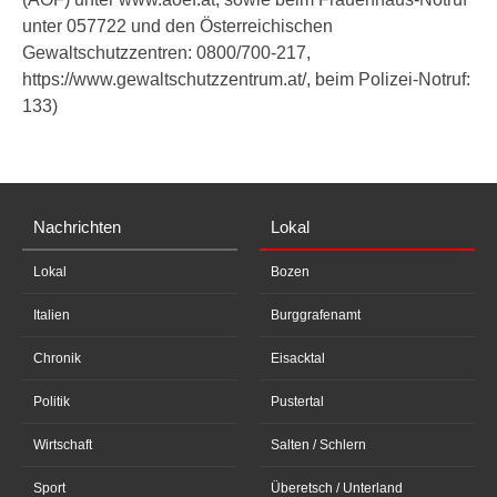
unter 057722 und den Österreichischen
Gewaltschutzzentren: 0800/700-217,
https://www.gewaltschutzzentrum.at/, beim Polizei-Notruf:
133)
Nachrichten
Lokal
Lokal
Bozen
Italien
Burggrafenamt
Chronik
Eisacktal
Politik
Pustertal
Wirtschaft
Salten / Schlern
Sport
Überetsch / Unterland