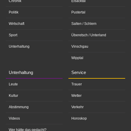
Chronik
Eisacktal
Politik
Pustertal
Wirtschaft
Salten / Schlern
Sport
Überetsch / Unterland
Unterhaltung
Vinschgau
Wipptal
Unterhaltung
Service
Leute
Trauer
Kultur
Wetter
Abstimmung
Verkehr
Videos
Horoskop
Wer hätte das gedacht?