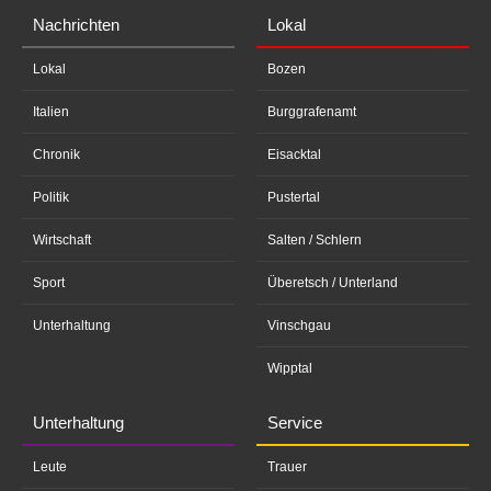
Nachrichten
Lokal
Lokal
Bozen
Italien
Burggrafenamt
Chronik
Eisacktal
Politik
Pustertal
Wirtschaft
Salten / Schlern
Sport
Überetsch / Unterland
Unterhaltung
Vinschgau
Wipptal
Unterhaltung
Service
Leute
Trauer