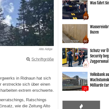
Was fährt Si
89
Wassereinbr
Bozen
60
Alto Adige
Schutz vor Ü
Security begl
Schriftgröße
Zugpersonal
20
Volksbank au
rgwerks in Ridnaun hat sich
Wachstumsku
 erstreckte sich über einen
Milliarde Eu
15
charbeiten extrem erschwerte.
nerratschings, Ratschings
nsatz, wie die Zeitung Alto