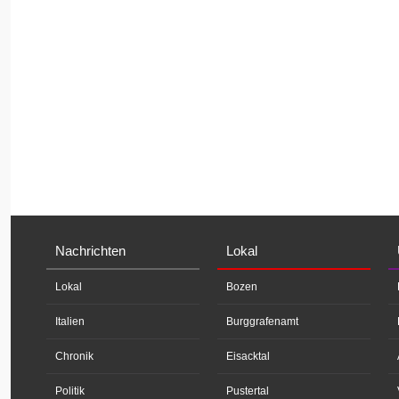
Nachrichten
Lokal
Lokal
Bozen
Italien
Burggrafenamt
Chronik
Eisacktal
Politik
Pustertal