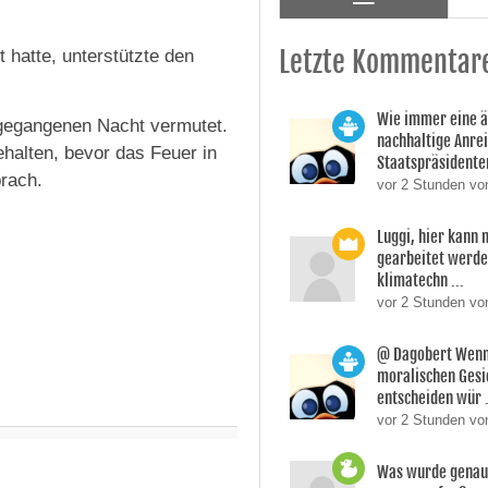
Letzte Kommentar
t hatte, unterstützte den
Wie immer eine 
ngegangenen Nacht vermutet.
nachhaltige Anre
ehalten, bevor das Feuer in
Staatspräsidente
brach.
vor 2 Stunden vo
Luggi, hier kann
gearbeitet werden
klimatechn ...
vor 2 Stunden von
@ Dagobert Wenn
moralischen Gesi
entscheiden wür .
vor 2 Stunden vo
Was wurde genau 