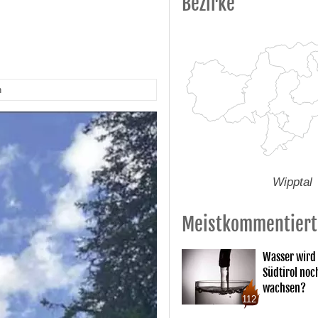
Bezirke
n
Wipptal
Meistkommentiert
Wasser wird 
Südtirol noc
wachsen?
112