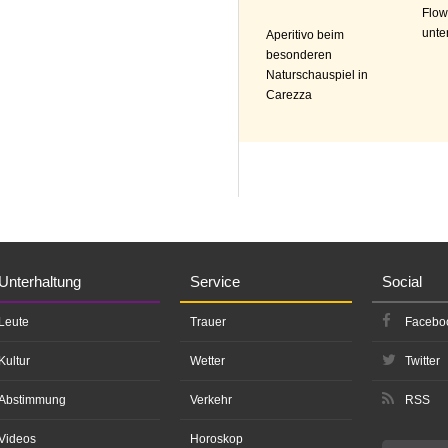
Flow
unte
Aperitivo beim
besonderen
Naturschauspiel in
Carezza
Unterhaltung
Service
Social
Leute
Trauer
Facebo
Kultur
Wetter
Twitter
Abstimmung
Verkehr
RSS
Videos
Horoskop