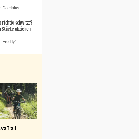
n Daedalus
 richtig schwitzt?
n Stücke abziehen
n Freddy1
zza Trail