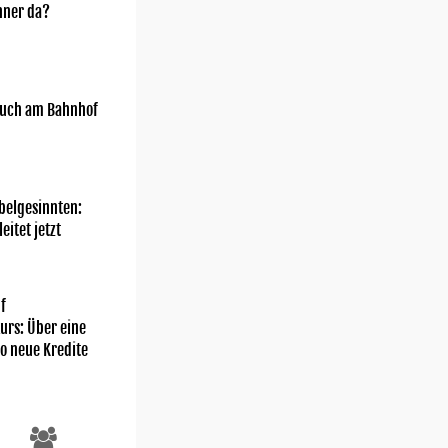
nner da?
uch am Bahnhof
belgesinnten:
eitet jetzt
f
rs: Über eine
ro neue Kredite