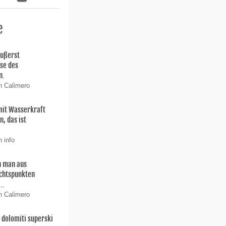
e
äußerst
ise des
n.
n Calimero
 mit Wasserkraft
, das ist
 info
 man aus
chtspunkten
..
n Calimero
dolomiti superski