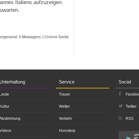
annes Italiens aufzuzeigen.
zuwarten.
Morgenpost, Il Messagero, L’Unione Sarda
Unterhaltung
Service
Social
Leute
Trauer
Facebo
Kultur
Wetter
Twitter
Abstimmung
Verkehr
RSS
Videos
Horoskop