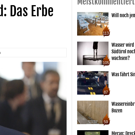
Meistkommentiert
d: Das Erbe
Will noch je
113
Wasser wird 
Südtirol noc
n
wachsen?
105
Was fährt Si
87
Wassereinbr
Bozen
59
Meran: Drec