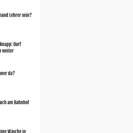
mand Lehrer sein?
knapp: Darf
h weiter
nner da?
uch am Bahnhof
kige Wäsche in