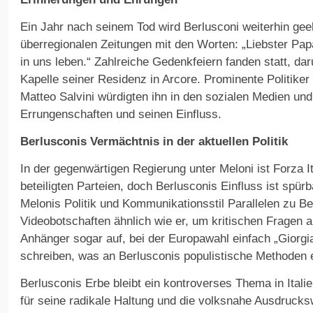
Ein Jahr nach seinem Tod wird Berlusconi weiterhin geeh
überregionalen Zeitungen mit den Worten: „Liebster Pap
in uns leben.“ Zahlreiche Gedenkfeiern fanden statt, da
Kapelle seiner Residenz in Arcore. Prominente Politiker
Matteo Salvini würdigten ihn in den sozialen Medien und
Errungenschaften und seinen Einfluss.
Berlusconis Vermächtnis in der aktuellen Politik
In der gegenwärtigen Regierung unter Meloni ist Forza Ita
beteiligten Parteien, doch Berlusconis Einfluss ist spü
Melonis Politik und Kommunikationsstil Parallelen zu Be
Videobotschaften ähnlich wie er, um kritischen Fragen a
Anhänger sogar auf, bei der Europawahl einfach „Giorgi
schreiben, was an Berlusconis populistische Methoden e
Berlusconis Erbe bleibt ein kontroverses Thema in Itali
für seine radikale Haltung und die volksnahe Ausdrucksw