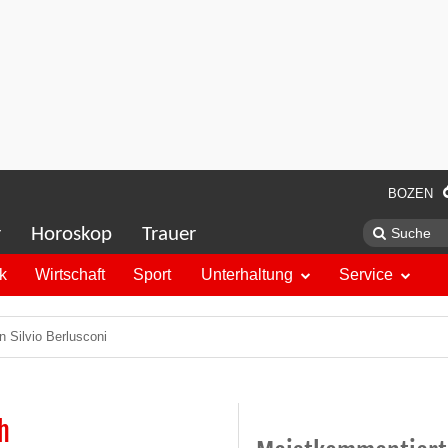
BOZEN
r
Horoskop
Trauer
ik
Wirtschaft
Sport
Unterhaltung
Service
 Silvio Berlusconi
h