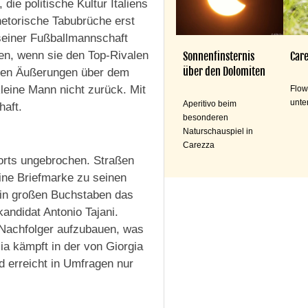
 die politische Kultur Italiens
hetorische Tabubrüche erst
seiner Fußballmannschaft
gen, wenn sie den Top-Rivalen
Sonnenfinsternis
Care
über den Dolomiten
chen Äußerungen über dem
eine Mann nicht zurück. Mit
Flow
unte
Aperitivo beim
haft.
besonderen
Naturschauspiel in
Carezza
erorts ungebrochen. Straßen
ine Briefmarke zu seinen
e in großen Buchstaben das
kandidat Antonio Tajani.
 Nachfolger aufzubauen, was
lia kämpft in der von Giorgia
d erreicht in Umfragen nur