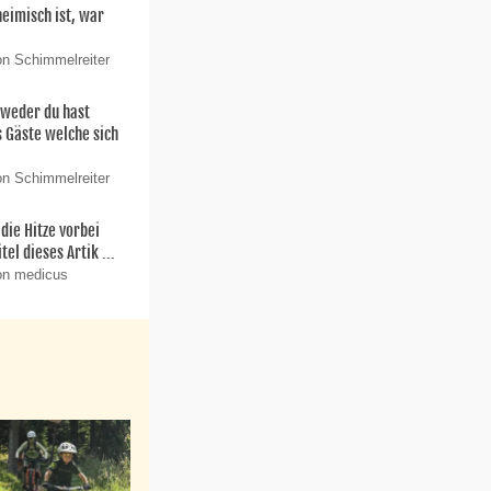
eimisch ist, war
on Schimmelreiter
weder du hast
s Gäste welche sich
on Schimmelreiter
die Hitze vorbei
itel dieses Artik ...
on medicus