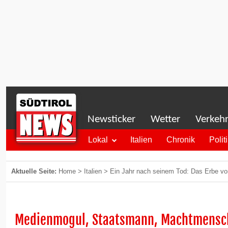
Newsticker
Wetter
Verkeh
Lokal
Italien
Chronik
Polit
Aktuelle Seite:
Home
>
Italien
>
Ein Jahr nach seinem Tod: Das Erbe von
Medienmogul, Staatsmann, Machtmensc