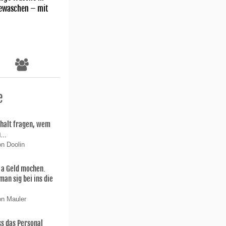
gewaschen – mit
e
h halt fragen, wem
...
on Doolin
s a Geld mochen.
an sig bei ins die
on Mauler
s das Personal