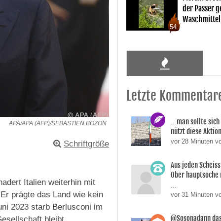
der Passer 
Waschmittel
54
Letzte Kommentar
...man sollte sic
APA/APA (AFP)/SEBASTIEN BOZON
nützt diese Aktion
vor 28 Minuten v
Schriftgröße
Aus jeden Scheis
Ober hauptsoche m
dert Italien weiterhin mit
...
Er prägte das Land wie kein
vor 31 Minuten v
uni 2023 starb Berlusconi im
@Sosonadann das
esellschaft bleibt