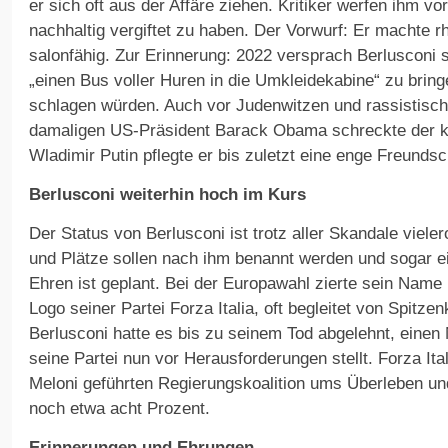
er sich oft aus der Affäre ziehen. Kritiker werfen ihm vor,
nachhaltig vergiftet zu haben. Der Vorwurf: Er machte r
salonfähig. Zur Erinnerung: 2022 versprach Berlusconi 
„einen Bus voller Huren in die Umkleidekabine“ zu brin
schlagen würden. Auch vor Judenwitzen und rassistis
damaligen US-Präsident Barack Obama schreckte der kl
Wladimir Putin pflegte er bis zuletzt eine enge Freundsc
Berlusconi weiterhin hoch im Kurs
Der Status von Berlusconi ist trotz aller Skandale viel
und Plätze sollen nach ihm benannt werden und sogar e
Ehren ist geplant. Bei der Europawahl zierte sein Nam
Logo seiner Partei Forza Italia, oft begleitet von Spitzen
Berlusconi hatte es bis zu seinem Tod abgelehnt, einen
seine Partei nun vor Herausforderungen stellt. Forza Ita
Meloni geführten Regierungskoalition ums Überleben un
noch etwa acht Prozent.
Erinnerungen und Ehrungen