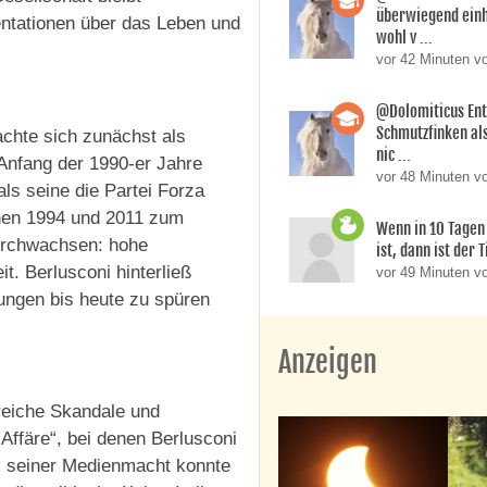
überwiegend einh
ntationen über das Leben und
wohl v ...
vor 42 Minuten v
@Dolomiticus Ent
Schmutzfinken al
achte sich zunächst als
nic ...
 Anfang der 1990-er Jahre
vor 48 Minuten v
ls seine die Partei Forza
chen 1994 und 2011 zum
Wenn in 10 Tagen 
durchwachsen: hohe
ist, dann ist der T
t. Berlusconi hinterließ
vor 49 Minuten v
ungen bis heute zu spüren
Anzeigen
reiche Skandale und
Affäre“, bei denen Berlusconi
k seiner Medienmacht konnte