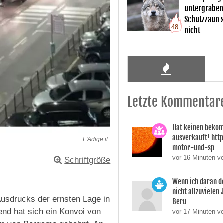
untergraben
Schutzzaun s
48
nicht
Letzte Kommentar
Hat keinen bekom
ausverkauft! htt
L'Adige.it
motor-und-sp ...
vor 16 Minuten 
Schriftgröße
Wenn ich daran d
nicht allzuvielen
Ausdrucks der ernsten Lage in
Beru ...
bend hat sich ein Konvoi von
vor 17 Minuten v