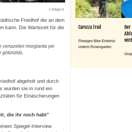
L’Adige.it
tädtische Friedhof die an dem
Carezza Trail
Der
 kann. Die Wartezeit für die
Abfa
wird
Flowiges Bike-Erlebnis
n cenazeleri morglarda yer
unterm Rosengarten
e götürüldü.
Grup
riedhof abgeholt und durch
s wurden sie in rund ein
azitäten für Einäscherungen
t, die ihr noch habt”
einem Spiegel-Interview