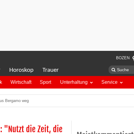
BOZEN
r
Horoskop
Trauer
ik
Wirtschaft
Sport
Unterhaltung
Service
e aus Bergamo weg
"Nutzt die Zeit, die