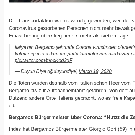
Die Transportaktion war notwendig geworden, weil der s
Coronavirus gestorbenen Personen nicht mehr bewältigen
Einäscherung überstieg bereits mehr als sieben Tage.
İtalya'nın Bergamo şehrinde Corona virüsünden ölenleri
kalmadığı için askeri araçlarla krematoryum merkezlerin
pic.twitter.com/tnbcKed3qF
— Duyun Diye (@duyundiye)
March 19, 2020
Die Toten wurden deshalb vom italienischen Heer vom F
Bergamo bis zur Autobahneinfahrt gefahren. Von dort au
Dutzend andere Orte Italiens gebracht, wo es freie Kap
gibt.
Bergamos Bürgermeister über Corona: “Nutzt die Zei
Indes hat Bergamos Bürgermeister Giorgio Gori (59) in 