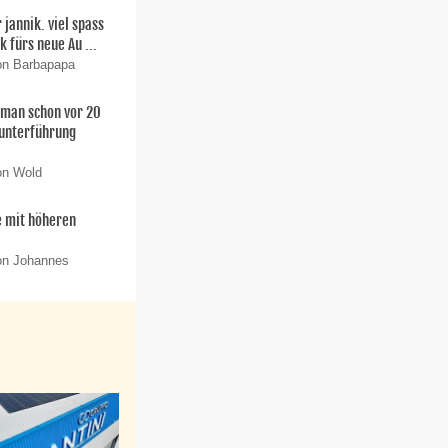
 jannik. viel spass
k fürs neue Au ...
on Barbapapa
man schon vor 20
gunterführung
on Wold
e mit höheren
on Johannes