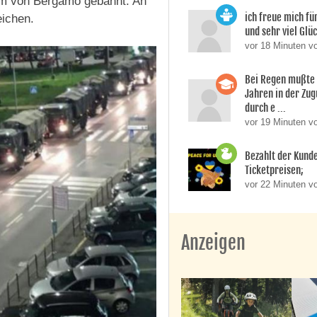
um von Bergamo gebahnt. An
ich freue mich für
eichen.
und sehr viel Glüc
vor 18 Minuten v
Bei Regen mußte 
Jahren in der Zu
durch e ...
vor 19 Minuten v
Bezahlt der Kund
Ticketpreisen;
vor 22 Minuten v
Anzeigen