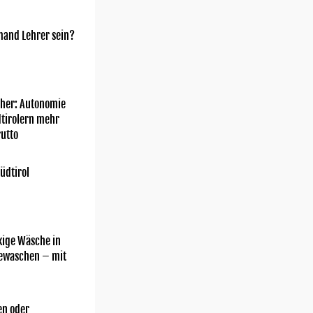
mand Lehrer sein?
her: Autonomie
dtirolern mehr
utto
üdtirol
kige Wäsche in
gewaschen – mit
n oder