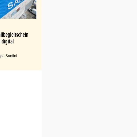
llbegleitschein
 digital
po Santini