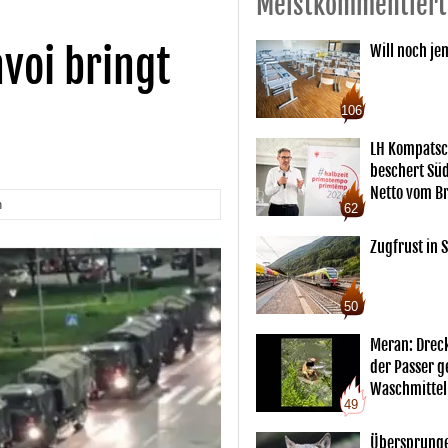
Meistkommentiert
voi bringt
Will noch je
106
LH Kompatsc
beschert Sü
Netto vom Br
n
62
Zugfrust in S
50
Meran: Drec
der Passer 
Waschmittel
49
Übersprunge