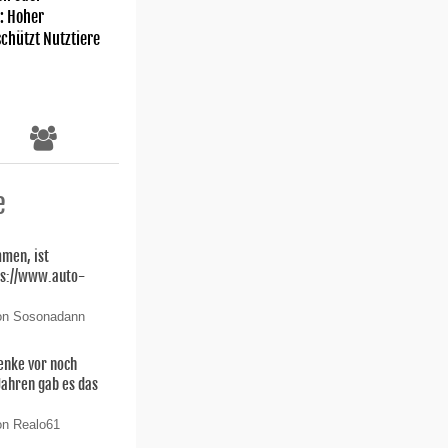
: Hoher
chützt Nutztiere
e
men, ist
ps://www.auto-
von Sosonadann
enke vor noch
 Jahren gab es das
on Realo61