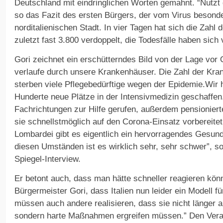
Deutschland mit eindringlichen Worten gemahnt. “Nutzt di
so das Fazit des ersten Bürgers, der vom Virus besonde
norditalienischen Stadt. In vier Tagen hat sich die Zahl 
zuletzt fast 3.800 verdoppelt, die Todesfälle haben sich 
Gori zeichnet ein erschütterndes Bild von der Lage vor O
verlaufe durch unsere Krankenhäuser. Die Zahl der Kran
sterben viele Pflegebedürftige wegen der Epidemie.Wir
Hunderte neue Plätze in der Intensivmedizin geschaffen
Fachrichtungen zur Hilfe gerufen, außerdem pensionier
sie schnellstmöglich auf den Corona-Einsatz vorbereitet.
Lombardei gibt es eigentlich ein hervorragendes Gesun
diesen Umständen ist es wirklich sehr, sehr schwer”, s
Spiegel-Interview.
Er betont auch, dass man hätte schneller reagieren könn
Bürgermeister Gori, dass Italien nun leider ein Modell fü
müssen auch andere realisieren, dass sie nicht länger
sondern harte Maßnahmen ergreifen müssen.” Den Veran