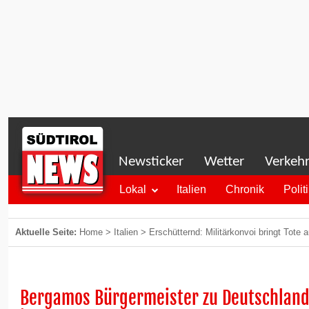
Newsticker
Wetter
Verkeh
Lokal
Italien
Chronik
Polit
Aktuelle Seite:
Home
>
Italien
>
Erschütternd: Militärkonvoi bringt Tot
Bergamos Bürgermeister zu Deutschland: 