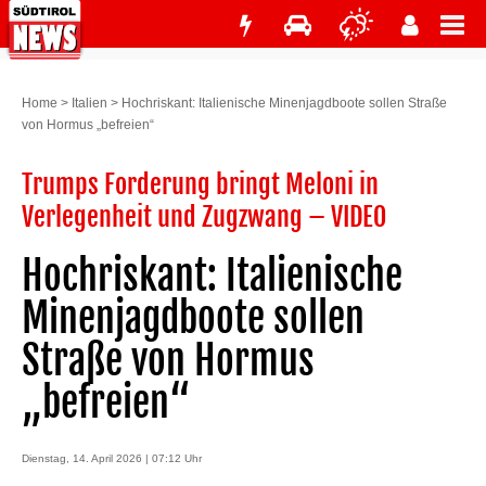
Home
>
Italien
>
Hochriskant: Italienische Minenjagdboote sollen Straße
von Hormus „befreien“
Trumps Forderung bringt Meloni in
Verlegenheit und Zugzwang – VIDEO
Hochriskant: Italienische
Minenjagdboote sollen
Straße von Hormus
„befreien“
Dienstag, 14. April 2026 | 07:12 Uhr