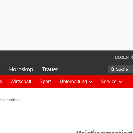
BOZEN
r
Horoskop
Trauer
ik
Wirtschaft
Sport
Unterhaltung
Service
n verstorben