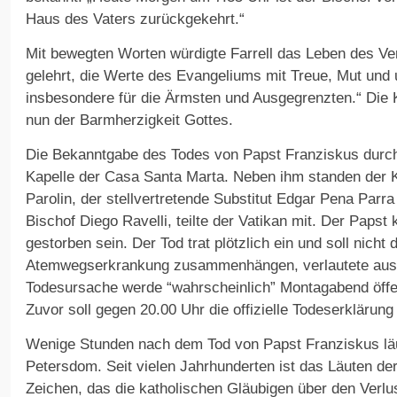
Haus des Vaters zurückgekehrt.“
Mit bewegten Worten würdigte Farrell das Leben des Ve
gelehrt, die Werte des Evangeliums mit Treue, Mut und u
insbesondere für die Ärmsten und Ausgegrenzten.“ Die 
nun der Barmherzigkeit Gottes.
Die Bekanntgabe des Todes von Papst Franziskus durch F
Kapelle der Casa Santa Marta. Neben ihm standen der K
Parolin, der stellvertretende Substitut Edgar Pena Par
Bischof Diego Ravelli, teilte der Vatikan mit. Der Papst
gestorben sein. Der Tod trat plötzlich ein und soll nicht d
Atemwegserkrankung zusammenhängen, verlautete aus 
Todesursache werde “wahrscheinlich” Montagabend öffe
Zuvor soll gegen 20.00 Uhr die offizielle Todeserklärung 
Wenige Stunden nach dem Tod von Papst Franziskus läu
Petersdom. Seit vielen Jahrhunderten ist das Läuten der
Zeichen, das die katholischen Gläubigen über den Verlu