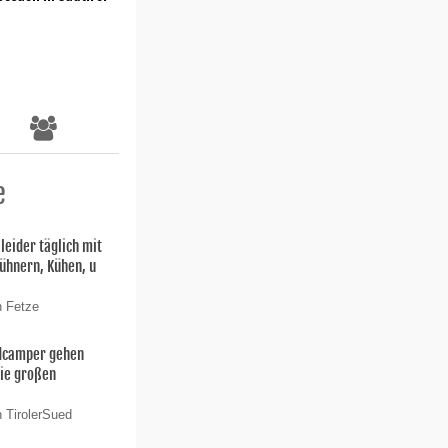
e
 leider täglich mit
ühnern, Kühen, u
n Fetze
ldcamper gehen
die großen
n TirolerSued