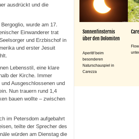
uer ausdrückt und die
 Bergoglio, wurde am 17.
Sonnenfinsternis
Care
enischer Einwanderer trat
über den Dolomiten
 Seelsorger und Erzbischof in
Flow
merika und erster Jesuit
unte
Aperitif beim
lt.
besonderen
Naturschauspiel in
nen Lebensstil, eine klare
Carezza
alb der Kirche. Immer
ten und Ausgeschlossenen und
ein. Nun trauern rund 1,4
cken bauen wollte – zwischen
ch im Petersdom aufgebahrt
isen, teilte der Sprecher des
dinäle würden am Dienstag die