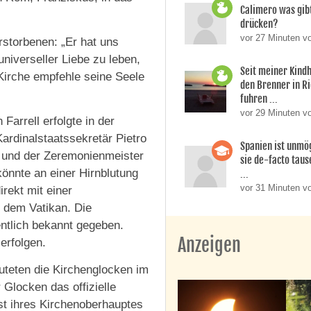
Calimero was gibt
drücken?
vor 27 Minuten v
rstorbenen: „Er hat uns
niverseller Liebe zu leben,
Seit meiner Kindh
Kirche empfehle seine Seele
den Brenner in R
fuhren ...
vor 29 Minuten vo
arrell erfolgte in der
ardinalstaatssekretär Pietro
Spanien ist unmög
ra und der Zeremonienmeister
sie de-facto taus
 könnte an einer Hirnblutung
...
vor 31 Minuten v
irekt mit einer
dem Vatikan. Die
ntlich bekannt gegeben.
Anzeigen
erfolgen.
teten die Kirchenglocken im
 Glocken das offizielle
st ihres Kirchenoberhauptes