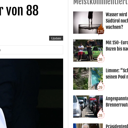
Meistkommentiert
r von 88
Wasser wird 
Südtirol noc
wachsen?
135
Update
Mit 150-Eur
Bozen bis na
n
38
Limone: “Sch
seinen Pool 
29
Angespannte
Brennerrout
28
Präsidentenb