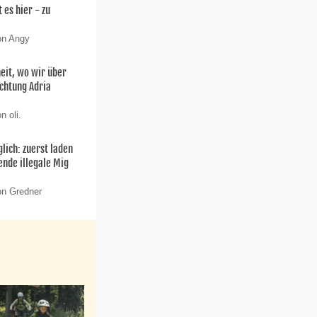
 es hier - zu
on Angy
eit, wo wir über
ichtung Adria
n oli.
lich: zuerst laden
ende illegale Mig
on Gredner