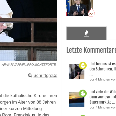
22
Letzte Kommentar
Und bei uns ist es
APA/APA/AFP/FILIPPO MONTEFORTE
den Schweinen, H
...
Schriftgröße
vor 4 Minuten vo
und viele der Wi
 die katholische Kirche ihren
dann sowieso in 
Supermarktke ...
orgen im Alter von 88 Jahren
vor 7 Minuten vo
iner kurzen Mitteilung
n Rom, Franziskus, in das