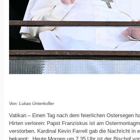
Von: Lukas Unterkofler
Vatikan – Einen Tag nach dem feierlichen Ostersegen hat
Hirten verloren: Papst Franziskus ist am Ostermontagm
verstorben. Kardinal Kevin Farrell gab die Nachricht in e
bekannt: „Heute Morgen um 7.35 Uhr ist der Bischof vo