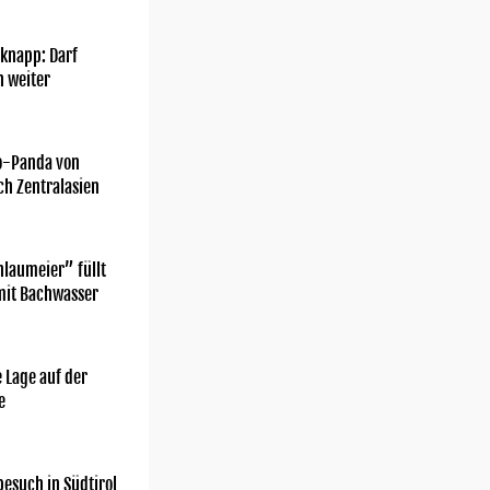
knapp: Darf
h weiter
o-Panda von
ch Zentralasien
laumeier” füllt
mit Bachwasser
 Lage auf der
e
esuch in Südtirol