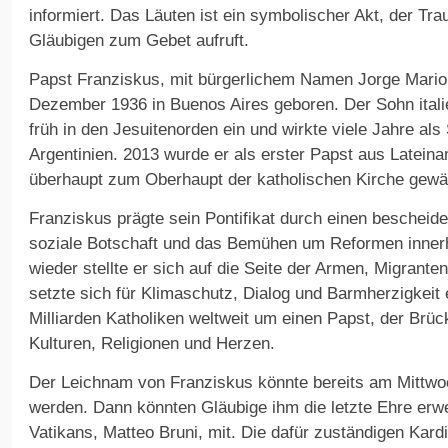
informiert. Das Läuten ist ein symbolischer Akt, der Tra
Gläubigen zum Gebet aufruft.
Papst Franziskus, mit bürgerlichem Namen Jorge Mario
Dezember 1936 in Buenos Aires geboren. Der Sohn itali
früh in den Jesuitenorden ein und wirkte viele Jahre als
Argentinien. 2013 wurde er als erster Papst aus Lateina
überhaupt zum Oberhaupt der katholischen Kirche gewäh
Franziskus prägte sein Pontifikat durch einen bescheide
soziale Botschaft und das Bemühen um Reformen innerh
wieder stellte er sich auf die Seite der Armen, Migran
setzte sich für Klimaschutz, Dialog und Barmherzigkeit 
Milliarden Katholiken weltweit um einen Papst, der Brü
Kulturen, Religionen und Herzen.
Der Leichnam von Franziskus könnte bereits am Mittwo
werden. Dann könnten Gläubige ihm die letzte Ehre erwe
Vatikans, Matteo Bruni, mit. Die dafür zuständigen Kar