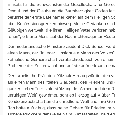
Einsatz für die Schwächsten der Gesellschaft, für Gere
Demut und der Glaube an die Barmherzigkeit Gottes leit
berührte der erste Lateinamerikaner auf dem Heiligen S
über Konfessionsgrenzen hinweg. Meine Gedanken sind 
Gläubigen weltweit, die ihren Heiligen Vater verloren ha
ruhen”, erklärte Merz laut der Nachrichtenagentur Reute
Der niederländische Ministerpräsident Dick Schoof würd
einen Mann, der “in jeder Hinsicht ein Mann des Volkes”
katholische Gemeinschaft verabschiede sich von einem 
Probleme der Zeit erkannt und auf sie aufmerksam gem
Der israelische Präsident Yitzhak Herzog würdigt den 
als einen Mann des “tiefen Glaubens, des Friedens und 
ganzes Leben “der Unterstützung der Armen und dem Ru
unruhigen Welt” gewidmet, schrieb Herzog auf X über Fr
Kondolenzbotschaft an die christliche Welt und ihre Ge
“Ich hoffe aufrichtig, dass seine Gebete für Frieden im 
sichere Rückkehr der Geiseln (im Gazastreifen) bald er