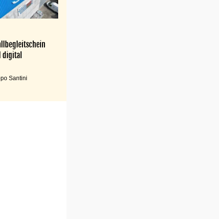
llbegleitschein
 digital
po Santini