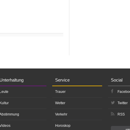
Unterhaltung
Service
Social
Leute
Trauer
Facebo
Kultur
Wetter
Twitter
Abstimmung
Verkehr
RSS
Videos
Horoskop