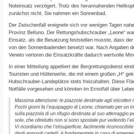
Noteinsatz verzögert. Trotz des herannahenden Helikopt
zunächst nicht. Sie nahmen ein Sonnenbad.
Der Zwischenfall ereignete sich vor wenigen Tagen nahe
Provinz Belluno. Der Rettungshubschrauber „Leone“ w
Einsatz, als die Besatzung feststellen musste, dass d
von den Sonnenbadenden besetzt war. Nach Angaben de
Veneto verloren die Einsatzkräfte dadurch wertvolle Min
In einer Mitteilung appelliert der Bergrettungsdienst ein
Touristen und Hüttenwirte, die mit einem großen „H“ ge
Hubschrauber-Landeplätze stets freizuhalten. Diese Flä
Notfälle vorgesehen und könnten im Ernstfall über Lebe
Massima attenzione: le piazzole destinate agli elicotter
Pochi giorni fa l’equipaggio di Leone, chiamato per un in
sulla piazzola di un rifugio destinata al suo atterraggio 
sole, che oltretutto non si sono spostate pur vedendo l’eli
Vi ricordiamo che l’elisuperficie, facilmente riconoscibil
dagli appositi cartelli, è fondamentale in caso di emerg