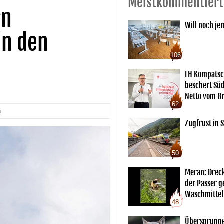
Meistkommentiert
rn
Will noch je
in den
106
LH Kompatsc
beschert Sü
Netto vom Br
62
n
Zugfrust in S
50
Meran: Drec
der Passer 
Waschmittel
48
Übersprunge