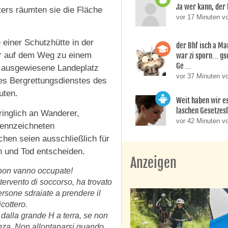
Ja wer kann, der 
ers räumten sie die Fläche
vor 17 Minuten v
 einer Schutzhütte in der
der Bhf isch a M
ar auf dem Weg zu einem
war zi sporn... g
Ge ...
er ausgewiesene Landeplatz
vor 37 Minuten 
s Bergrettungsdienstes des
uten.
Weit haben wir es
laschen Gesetzes
dringlich an Wanderer,
vor 42 Minuten v
kennzeichneten
chen seien ausschließlich für
n und Tod entscheiden.
Anzeigen
i non vanno occupate!
tervento di soccorso, ha trovato
persone sdraiate a prendere il
cottero.
e dalla grande H a terra, se non
enza. Non allontanarsi quando