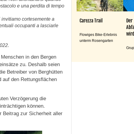
stacolo e una perdita di tempo
i invitiamo cortesemente a
Carezza Trail
Der
entuali occupanti a lasciarle
Abfa
wird
Flowiges Bike-Erlebnis
unterm Rosengarten
2022.
Grup
 Menschen in den Bergen
einsätze zu. Deshalb seien
ie Betreiber von Berghütten
d auf den Rettungsflächen
uten Verzögerung die
inträchtigen können.
Beitrag zur Sicherheit aller