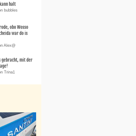
kann halt
on bubbles
arode, obo Wosso
scheida war do is
von Alex@
 gebracht, mit der
lage!
on Trina1