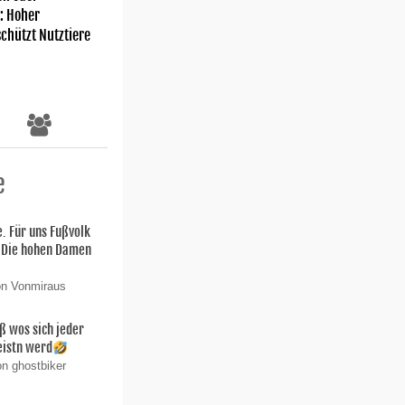
: Hoher
chützt Nutztiere
e
. Für uns Fußvolk
 Die hohen Damen
on Vonmiraus
ß wos sich jeder
eistn werd
on ghostbiker