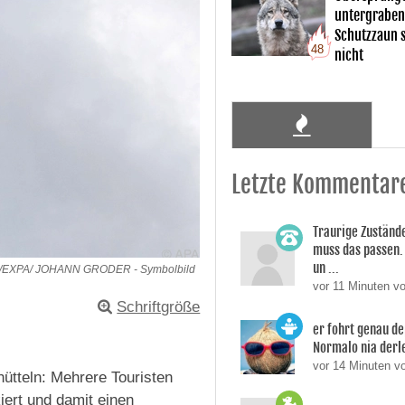
untergraben
Schutzzaun s
48
nicht
Letzte Kommentar
Traurige Zustände
muss das passen.
un ...
/EXPA/ JOHANN GRODER - Symbolbild
vor 11 Minuten v
Schriftgröße
er fohrt genau de
Normalo nia derl
vor 14 Minuten v
hütteln: Mehrere Touristen
iert und damit einen