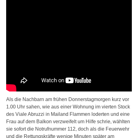
Als die Nachbarn am frühen Donnerstagmorgen kurz vor
1.00 Uhr sahen, wie aus einer Wohnung im vierten Stock
des Viale Abruzzi in Mailand Flammen loderten und eine
Frau auf dem Balkon verzweifelt um Hilfe schrie, wählten
sie sofort die Notrufnummer 112, doch als die Feuerwehr
und die Rettungskräfte wenige Minuten später am