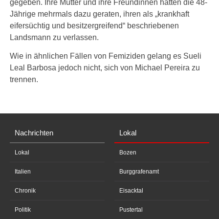
gegeben. Ihre Mutter und ihre Freundinnen hatten die 48-
Jährige mehrmals dazu geraten, ihren als „krankhaft
eifersüchtig und besitzergreifend“ beschriebenen
Landsmann zu verlassen.
Wie in ähnlichen Fällen von Femiziden gelang es Sueli
Leal Barbosa jedoch nicht, sich von Michael Pereira zu
trennen.
Nachrichten
Lokal
Lokal
Bozen
Italien
Burggrafenamt
Chronik
Eisacktal
Politik
Pustertal