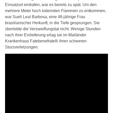
Einsatzort eintrafen, war es bereits zu spät. Um den
mehrere Meter hoch lodernden Flammen zu entkommen,
war Sueli Leal Barbosa, eine 48-jährige Frau
brasilianischer Herkunft, in die Tiefe gesprungen. Sie
überlebte die Verzweiflungstat nicht. Wenige Stunden
nach ihrer Einlieferung erlag sie im Mailänder
Krankenhaus Fatebenefratelli ihren schweren
Sturzverletzungen.