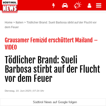
Home
>
Italien
>
Tödlicher Brand: Sueli Barbosa stirbt auf der Flucht vor
dem Feuer
Grausamer Femizid erschüttert Mailand –
VIDEO
Tödlicher Brand: Sueli
Barbosa stirbt auf der Flucht
vor dem Feuer
Dienstag, 10. Juni 2025 | 07:24 Uhr
Südtirol News auf Google folgen