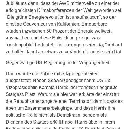
Jubiläums dann, dass der AWS mittlerweile zu einer der
erfolgreichsten Klimakonferenzen der Welt geworden sei.
“Die grüne Energierevolution ist unaufhaltsam”, so der
einstige Gouverneur von Kalifornien. Erneuerbare
würden inzwischen 50 Prozent der Energie weltweit
ausmachen und diese Entwicklung zeige, was
“unstoppable” bedeutet. Die Lösungen seien da, “hört auf
zu hoffen, fangt an, etwas zu verändern”, lautete sein Rat.
Gegenwärtige US-Regierung in der Vergangenheit
Dann wurde die Bühne mit Sitzgelegenheiten
ausgestattet. Neben Schwarzenegger nahm US-Ex-
Vizepräsidentin Kamala Harris, der frenetisch begrüßte
Stargast, Platz. Warum sie hier war, erklärte der einst für
die Republikaner angetretene “Terminator” damit, dass es
eben um Zusammenarbeit ginge, und dass Harris ihre
politische Rolle nicht als Demokratin, sondern als
Dienerin des Staates erfüllt habe. Harris übte in ihrem
Beitrag einerseits scharfe Kritik an US-Präsident Donald