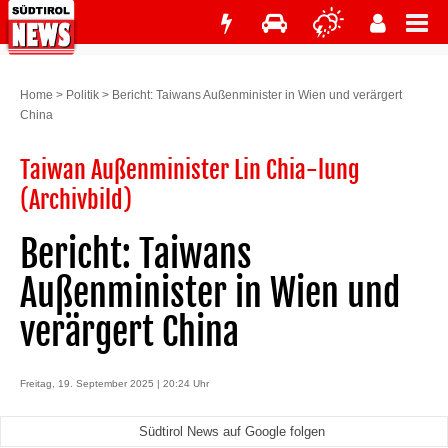
Home
>
Politik
>
Bericht: Taiwans Außenminister in Wien und verärgert
China
Taiwan Außenminister Lin Chia-lung
(Archivbild)
Bericht: Taiwans
Außenminister in Wien und
verärgert China
Freitag, 19. September 2025 | 20:24 Uhr
Südtirol News auf Google folgen