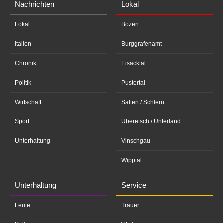
Nachrichten
Lokal
Lokal
Bozen
Italien
Burggrafenamt
Chronik
Eisacktal
Politik
Pustertal
Wirtschaft
Salten / Schlern
Sport
Überetsch / Unterland
Unterhaltung
Vinschgau
Wipptal
Unterhaltung
Service
Leute
Trauer