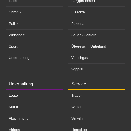
Italien
Burggrafenamt
Chronik
Eisacktal
Politik
Pustertal
Wirtschaft
Salten / Schlern
Sport
Überetsch / Unterland
Unterhaltung
Vinschgau
Wipptal
Unterhaltung
Service
Leute
Trauer
Kultur
Wetter
Abstimmung
Verkehr
Videos
Horoskop