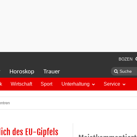
BOZEN
r
Horoskop
Trauer
ik
Wirtschaft
Sport
Unterhaltung
Service
entren
lich des EU-Gipfels