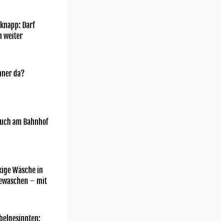
knapp: Darf
h weiter
nner da?
uch am Bahnhof
kige Wäsche in
gewaschen – mit
belgesinnten: