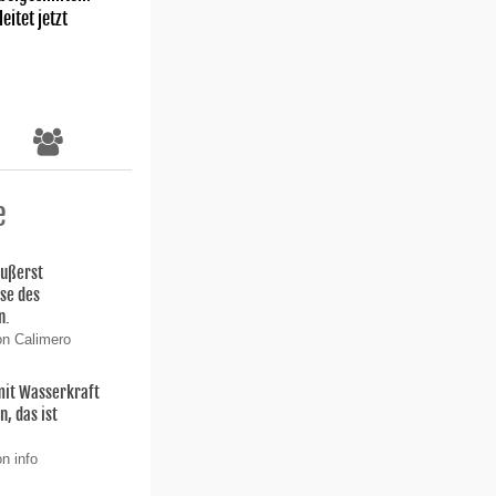
eitet jetzt
e
äußerst
ise des
n.
on Calimero
 mit Wasserkraft
, das ist
n info