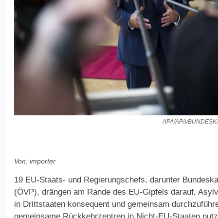
APA/APA/BUNDES
Von: importer
19 EU-Staats- und Regierungschefs, darunter Bundeskan
(ÖVP), drängen am Rande des EU-Gipfels darauf, Asyl
in Drittstaaten konsequent und gemeinsam durchzuführe
gemeinsame Rückkehrzentren in Nicht-EU-Staaten nut