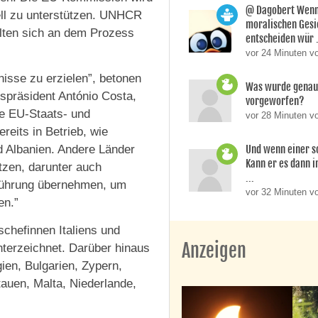
@ Dagobert Wenn
ell zu unterstützen. UNHCR
moralischen Gesi
llten sich an dem Prozess
entscheiden wür .
vor 24 Minuten v
nisse zu erzielen”, betonen
Was wurde genau 
tspräsident António Costa,
vorgeworfen?
e EU-Staats- und
vor 28 Minuten v
ereits in Betrieb, wie
Und wenn einer so
d Albanien. Andere Länder
Kann er es dann i
tzen, darunter auch
...
 Führung übernehmen, um
vor 32 Minuten v
en.”
chefinnen Italiens und
Anzeigen
terzeichnet. Darüber hinaus
ien, Bulgarien, Zypern,
tauen, Malta, Niederlande,