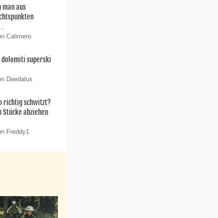
 man aus
chtspunkten
..
on Calimero
dolomiti superski
on Daedalus
 richtig schwitzt?
n Stücke abziehen
on Freddy1