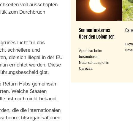
chkeiten voll ausschöpfen.
litik zum Durchbruch
Sonnenfinsternis
Care
über den Dolomiten
grünes Licht für das
Flow
ht schnellere und
unte
Aperitivo beim
n, die sich illegal in der EU
besonderen
Naturschauspiel in
nun errichtet werden. Diese
Carezza
führungsbescheid gibt.
die Return Hubs gemeinsam
rten. Welche Staaten
e, ist noch nicht bekannt.
en, die die internationalen
schenrechtsorganisationen