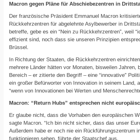
Macron gegen Pläne für Abschiebezentren in Drittst
Der französische Präsident Emmanuel Macron kritisiert
Rückkehrzentren für abgelehnte Asylbewerber in Dritts
betreffe, gebe es ein “Nein zu Rückkehrzentren”, weil “
effizient sind, noch dass sie unseren Prinzipien entspr
Brüssel.
In Richtung der Staaten, die Rückkehrzentren einrichte
mehrere Länder hätten vor Monaten, bisweilen Jahren, 
Bereich – er zitierte den Begriff – eine “innovative” Poli
ein großer Befürworter von Innovation in seinem Land, ab
“wenn von Innovationen bei Werten und Menschenrechte
Macron: “Return Hubs” entsprechen nicht europäis
Er glaube nicht, dass die Vorhaben den europäischen 
sagte Macron. “Ich bin nicht sicher, dass das unser Euro
Außerdem habe er noch nie ein Rückführungszentrum in 
funktionieren sehen, führte der Staatschef aus.