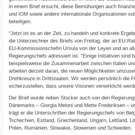
in einem Brief ersucht, diese Bemühungen auch finanzi
und IOM sowie andere internationale Organisationen so
beteiligen.
“Jetzt ist es an der Zeit, zu handeln und konkrete Ergeb
die Unterzeichner des Briefs von Freitag, der an EU-Ra
EU-Kommissionschefin Ursula von der Leyen und an all
Regierungschefs adressiert ist. “Einige Initiativen sind b
beispielsweise die Zusammenarbeit zwischen Italien un
arbeiten derzeit daran, die neuen Möglichkeiten umzuse
Drehkreuze in Drittstaaten. Wir werden persönlich die
sicherzustellen, dass unsere Visionen verwirklicht werd
Der Brief wurde neben Stocker auch von den Regierungs
Dänemarks – Giorgia Meloni und Mette Frederiksen – un
trägt er die Unterschriften der Regierungschefs von Belg
Tschechien, Estland, Griechenland, Ungarn, Lettland, Li
Polen, Rumänien, Slowakei, Slowenien und Schweden.