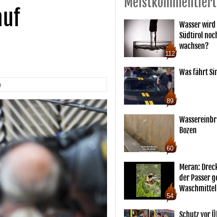
Meistkommentiert
auf
Wasser wird 
Südtirol noc
wachsen?
112
Was fährt Si
n
89
Wassereinbr
Bozen
60
Meran: Drec
der Passer 
Waschmittel
54
Schutz vor Ü