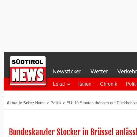
Newsticker
Wetter
Verkeh
Lokal
Italien
Chronik
Polit
Aktuelle Seite:
Home
>
Politik
>
EU: 19 Staaten drängen auf Rückkehrz
Bundeskanzler Stocker in Brüssel anläss