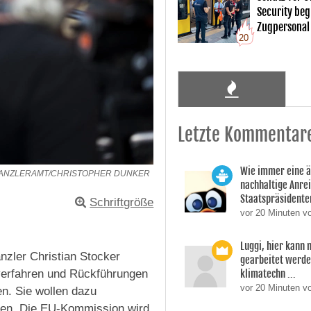
Security begl
Zugpersonal
20
Letzte Kommentar
Wie immer eine 
KANZLERAMT/CHRISTOPHER DUNKER
nachhaltige Anre
Staatspräsidente
Schriftgröße
vor 20 Minuten v
Luggi, hier kann
zler Christian Stocker
gearbeitet werden
klimatechn ...
verfahren und Rückführungen
vor 20 Minuten vo
n. Sie wollen dazu
zen. Die EU-Kommission wird