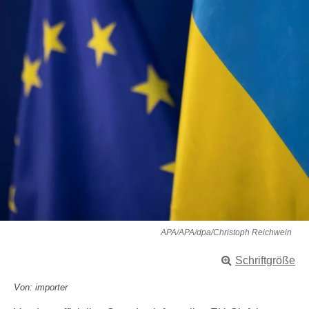
APA/APA/dpa/Christoph Reichwein
Schriftgröße
Von: importer