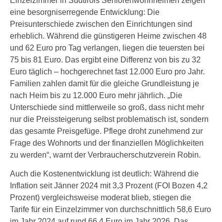
Einzelzimmer in Südtirols Seniorenwohnheimen zeigen
eine besorgniserregende Entwicklung: Die
Preisunterschiede zwischen den Einrichtungen sind
erheblich. Während die günstigeren Heime zwischen 48
und 62 Euro pro Tag verlangen, liegen die teuersten bei
75 bis 81 Euro. Das ergibt eine Differenz von bis zu 32
Euro täglich – hochgerechnet fast 12.000 Euro pro Jahr.
Familien zahlen damit für die gleiche Grundleistung je
nach Heim bis zu 12.000 Euro mehr jährlich. „Die
Unterschiede sind mittlerweile so groß, dass nicht mehr
nur die Preissteigerung selbst problematisch ist, sondern
das gesamte Preisgefüge. Pflege droht zunehmend zur
Frage des Wohnorts und der finanziellen Möglichkeiten
zu werden“, warnt der Verbraucherschutzverein Robin.
Auch die Kostenentwicklung ist deutlich: Während die
Inflation seit Jänner 2024 mit 3,3 Prozent (FOI Bozen 4,2
Prozent) vergleichsweise moderat blieb, stiegen die
Tarife für ein Einzelzimmer von durchschnittlich 58,6 Euro
im Jahr 2024 auf rund 66,4 Euro im Jahr 2026. Das