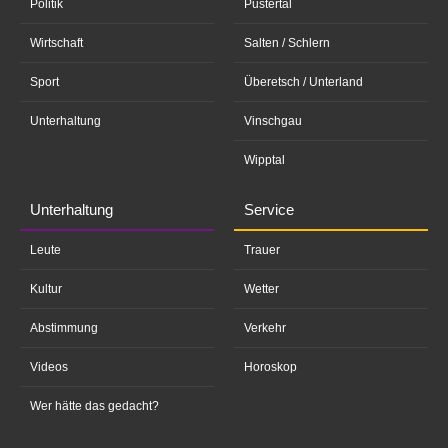
Politik
Pustertal
Wirtschaft
Salten / Schlern
Sport
Überetsch / Unterland
Unterhaltung
Vinschgau
Wipptal
Unterhaltung
Service
Leute
Trauer
Kultur
Wetter
Abstimmung
Verkehr
Videos
Horoskop
Wer hätte das gedacht?