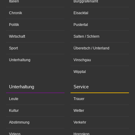
Italien
Burggrafenamt
Chronik
Eisacktal
Politik
Pustertal
Wirtschaft
Salten / Schlern
Sport
Überetsch / Unterland
Unterhaltung
Vinschgau
Wipptal
Unterhaltung
Service
Leute
Trauer
Kultur
Wetter
Abstimmung
Verkehr
Videos
Horoskop