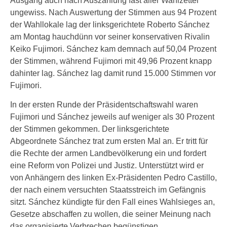
Ausgang auch nach Auszählung fast aller Wahlzettel
ungewiss. Nach Auswertung der Stimmen aus 94 Prozent
der Wahllokale lag der linksgerichtete Roberto Sánchez
am Montag hauchdünn vor seiner konservativen Rivalin
Keiko Fujimori. Sánchez kam demnach auf 50,04 Prozent
der Stimmen, während Fujimori mit 49,96 Prozent knapp
dahinter lag. Sánchez lag damit rund 15.000 Stimmen vor
Fujimori.
In der ersten Runde der Präsidentschaftswahl waren
Fujimori und Sánchez jeweils auf weniger als 30 Prozent
der Stimmen gekommen. Der linksgerichtete
Abgeordnete Sánchez trat zum ersten Mal an. Er tritt für
die Rechte der armen Landbevölkerung ein und fordert
eine Reform von Polizei und Justiz. Unterstützt wird er
von Anhängern des linken Ex-Präsidenten Pedro Castillo,
der nach einem versuchten Staatsstreich im Gefängnis
sitzt. Sánchez kündigte für den Fall eines Wahlsieges an,
Gesetze abschaffen zu wollen, die seiner Meinung nach
das organisierte Verbrechen begünstigen.