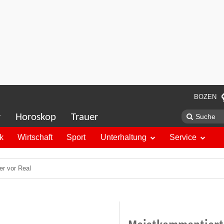
BOZEN
r
Horoskop
Trauer
ik
Wirtschaft
Sport
Unterhaltung
Service
er vor Real