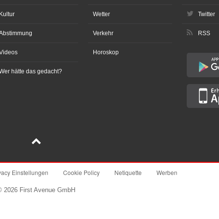
Kultur
Wetter
Twitter
Abstimmung
Verkehr
RSS
Videos
Horoskop
Wer hätte das gedacht?
vacy Einstellungen
Cookie Policy
Netiquette
Werben
© 2026 First Avenue GmbH