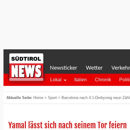
Newsticker
Wetter
Verkeh
Lokal
Italien
Chronik
Polit
Aktuelle Seite:
Home
>
Sport
>
Barcelona nach 4:1-Derbysieg neun Zähl
Yamal lässt sich nach seinem Tor feiern