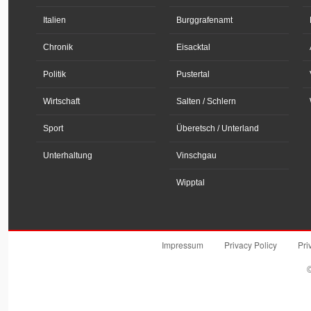
Italien
Burggrafenamt
Chronik
Eisacktal
Politik
Pustertal
Wirtschaft
Salten / Schlern
Sport
Überetsch / Unterland
Unterhaltung
Vinschgau
Wipptal
Impressum
Privacy Policy
Pri