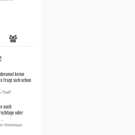
e
 diesmal keine
es fragt sich schon
n TheP
ie auch
rschläge oder
...
on Vonmiraus