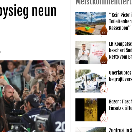
Meistkommentiert
bysieg neun
“Kein Pickn
Toilettenben
Kassenbon”
72
LH Kompatsc
beschert Sü
n
Netto vom Br
55
Unerlaubtes
begrüßt vers
42
Bozen: Flas
Einsatzkräft
38
Zugfrust in S