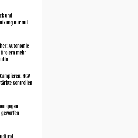
ick und
utzung nur mit
her: Autonomie
dtirolern mehr
utto
 Campieren: HGV
tärkte Kontrollen
chen gegen
e geworfen
üdtirol