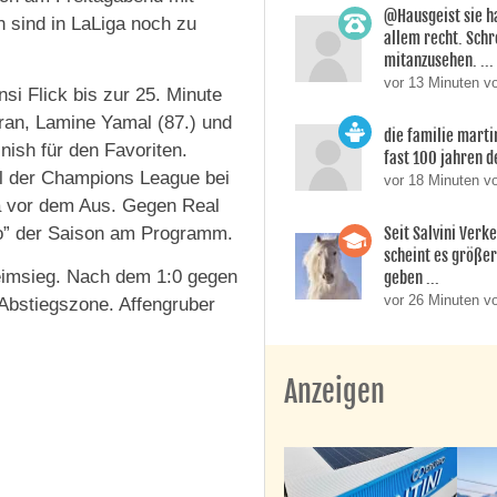
@Hausgeist sie ha
sind in LaLiga noch zu
allem recht. Schr
mitanzusehen. ...
vor 13 Minuten v
si Flick bis zur 25. Minute
ran, Lamine Yamal (87.) und
die familie marti
nish für den Favoriten.
fast 100 jahren de
el der Champions League bei
vor 18 Minuten vo
na vor dem Aus. Gegen Real
Seit Salvini Verk
co” der Saison am Programm.
scheint es größe
Heimsieg. Nach dem 1:0 gegen
geben ...
vor 26 Minuten v
 Abstiegszone. Affengruber
Anzeigen