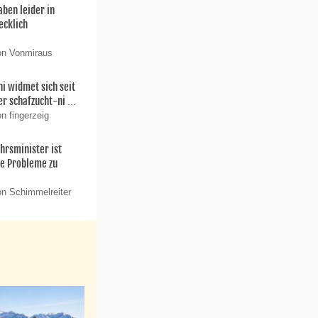
ben leider in
ecklich
on Vonmiraus
ni widmet sich seit
r schafzucht-ni ...
n fingerzeig
ehrsminister ist
re Probleme zu
on Schimmelreiter