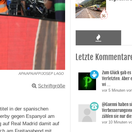
36
Letzte Kommentar
Zum Glück gab es
APA/APA/AFP/JOSEP LAGO
Verletzten. Aber 
wi ...
Schriftgröße
vor 5 Minuten vo
@Guenni haben s
itel in der spanischen
Verbesserungsvo
zählen sie nur die 
Derby gegen Espanyol am
vor 10 Minuten v
g auf Real Madrid damit auf
ich am Freitagabend mit